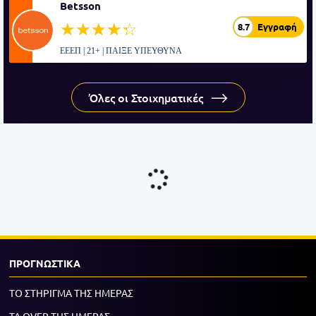
Betsson
☆☆☆☆☆
★★★★★
8.7
Εγγραφή
ΕΕΕΠ | 21+ | ΠΑΙΞΕ ΥΠΕΥΘΥΝΑ
Όλες οι Στοιχηματικές
ΠΡΟΓΝΩΣΤΙΚΑ
ΤΟ ΣΤΗΡΙΓΜΑ ΤΗΣ ΗΜΕΡΑΣ