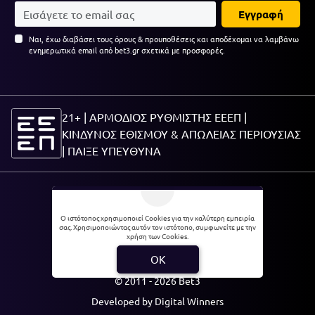
Εγγραφή
Ναι, έχω διαβάσει τους όρους & προυποθέσεις και αποδέχομαι να λαμβάνω
ενημερωτικά email από bet3.gr σχετικά με προσφορές.
21+ | ΑΡΜΟΔΙΟΣ ΡΥΘΜΙΣΤΗΣ ΕΕΕΠ |
ΚΙΝΔΥΝΟΣ ΕΘΙΣΜΟΥ & ΑΠΩΛΕΙΑΣ ΠΕΡΙΟΥΣΙΑΣ
|
ΠΑΙΞΕ ΥΠΕΥΘΥΝΑ
21+
Ο ιστότοπος χρησιμοποιεί Cookies για την καλύτερη εμπειρία
σας. Χρησιμοποιώντας αυτόν τον ιστότοπο, συμφωνείτε με την
χρήση των Cookies.
Πολιτική Απορρήτου |
Θέσεις εργασίας
OK
© 2011 - 2026 Bet3
Developed by
Digital Winners