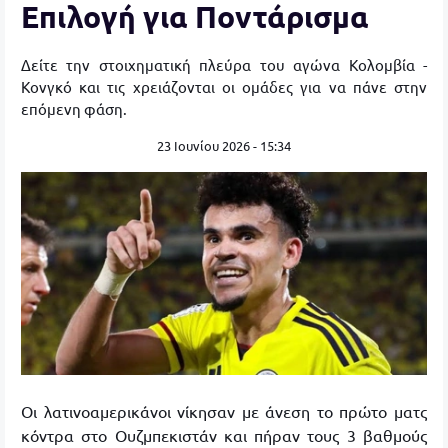
Επιλογή για Ποντάρισμα
Δείτε την στοιχηματική πλεύρα του αγώνα Κολομβία -
Κονγκό και τις χρειάζονται οι ομάδες για να πάνε στην
επόμενη φάση.
23 Ιουνίου 2026 - 15:34
Οι λατινοαμερικάνοι νίκησαν με άνεση το πρώτο ματς
κόντρα στο Ουζμπεκιστάν και πήραν τους 3 βαθμούς