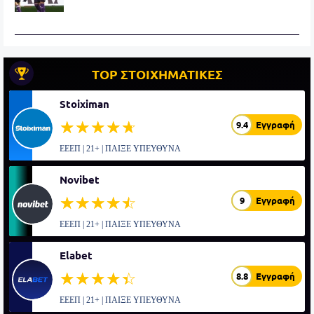
TOP ΣΤΟΙΧΗΜΑΤΙΚΕΣ
Stoiximan
☆☆☆☆☆
★★★★★
9.4
Εγγραφή
ΕΕΕΠ | 21+ | ΠΑΙΞΕ ΥΠΕΥΘΥΝΑ
Novibet
☆☆☆☆☆
★★★★★
9
Εγγραφή
ΕΕΕΠ | 21+ | ΠΑΙΞΕ ΥΠΕΥΘΥΝΑ
Elabet
☆☆☆☆☆
★★★★★
8.8
Εγγραφή
ΕΕΕΠ | 21+ | ΠΑΙΞΕ ΥΠΕΥΘΥΝΑ