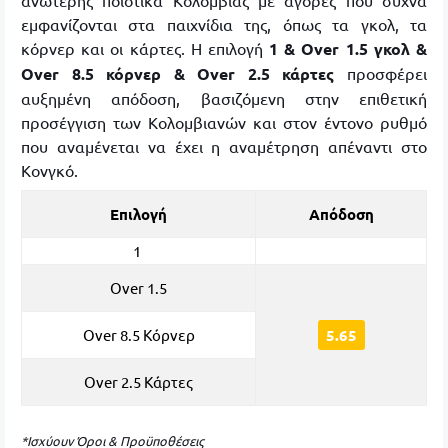
ανώτερης ποιοτικά Κολομβίας με αγορές που συχνά
εμφανίζονται στα παιχνίδια της, όπως τα γκολ, τα
κόρνερ και οι κάρτες. Η επιλογή
1 & Over 1.5 γκολ &
Over 8.5 κόρνερ & Over 2.5 κάρτες
προσφέρει
αυξημένη απόδοση, βασιζόμενη στην επιθετική
προσέγγιση των Κολομβιανών και στον έντονο ρυθμό
που αναμένεται να έχει η αναμέτρηση απέναντι στο
Κονγκό.
Επιλογή
Απόδοση
1
Over 1.5
Over 8.5 Κόρνερ
5.65
Over 2.5 Κάρτες
*Ισχύουν Όροι & Προϋποθέσεις