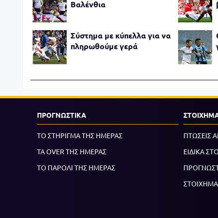
Βαλένθια
Σύστημα με κύπελλα για να
πληρωθούμε γερά
ΠΡΟΓΝΩΣΤΙΚΑ
ΣΤΟΙΧΗΜ
ΤΟ ΣΤΗΡΙΓΜΑ ΤΗΣ ΗΜΕΡΑΣ
ΠΤΩΣΕΙΣ 
ΤΑ OVER ΤΗΣ ΗΜΕΡΑΣ
ΕΙΔΙΚΑ ΣΤ
ΤΟ ΠΑΡΟΛΙ ΤΗΣ ΗΜΕΡΑΣ
ΠΡΟΓΝΩΣΤΙ
ΣΤΟΙΧΗΜΑ