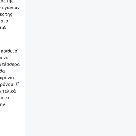
ός της
ων αγώνων
ες της
αι ο
Λ.Δ
κριθεί σ’
μενο
α τέσσερα
 θα
χρόνια.
ρόνου. Σ’
 τελικά
ρά κι
την
ν