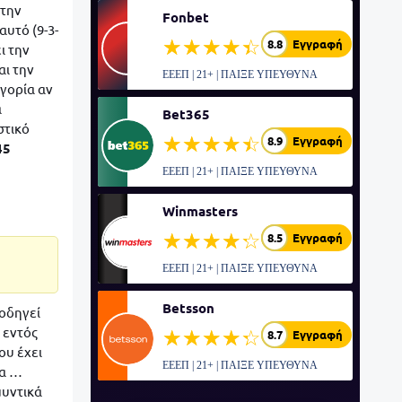
 την
Fonbet
αυτό (9-3-
☆☆☆☆☆
★★★★★
8.8
Εγγραφή
ι την
αι την
ΕΕΕΠ | 21+ | ΠΑΙΞΕ ΥΠΕΥΘΥΝΑ
γορία αν
α
Bet365
στικό
☆☆☆☆☆
★★★★★
8.9
Εγγραφή
45
ΕΕΕΠ | 21+ | ΠΑΙΞΕ ΥΠΕΥΘΥΝΑ
Winmasters
☆☆☆☆☆
★★★★★
8.5
Εγγραφή
ΕΕΕΠ | 21+ | ΠΑΙΞΕ ΥΠΕΥΘΥΝΑ
Betsson
 οδηγεί
 εντός
☆☆☆☆☆
★★★★★
8.7
Εγγραφή
ου έχει
ΕΕΕΠ | 21+ | ΠΑΙΞΕ ΥΠΕΥΘΥΝΑ
να …
μυντικά