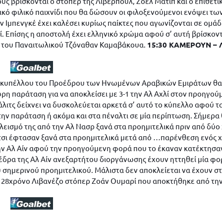
 βρίσκονται ο στόπερ της Λίβερπουλ, Ζοέλ Ματίπ και ο επιθετικ
δικό φιλικό παιχνίδι που θα δώσουν οι φιλοξενούμενοι ενόψει τ
ν Ιμπενγκέ έχει καλέσει κυρίως παίκτες που αγωνίζονται σε ομάδ
. Επίσης η αποστολή έχει ελληνικό χρώμα αφού σ’ αυτή βρίσκοντ
ος του Παναιτωλικού Τζόναθαν Καμαβάκουα.
15:30 ΚΑΜΕΡΟΥΝ – 
του κυπέλλου του Προέδρου των Ηνωμένων Αραβικών Εμιράτων θα 
ίωρη παράταση για να αποκλείσει με 3-1 την Αλ Αχλί στον προηγού
λιτς δείχνει να δυσκολεύεται αρκετά σ’ αυτό το κύπελλο αφού τ
την παράταση ή ακόμα και στα πέναλτι σε μία περίπτωση. Σήμερα
κλεισμό της από την Αλ Νασρ ξανά στα προημιτελικά πριν από δύο 
έτσι έφτασαν ξανά στα προημιτελικά μετά από …παρένθεση ενός χ
ην Αλ Αίν αφού την προηγούμενη φορά που το έκαναν κατέκτησαν
ν έδρα της Αλ Αίν ανεξαρτήτου διοργάνωσης έχουν ηττηθεί μία φο
ου σημερινού προημιτελικού. Μάλιστα δεν αποκλείεται να έχουν σ
ν 28χρόνο Λιβανέζο στόπερ Ζοάν Ουμαρί που αποκτήθηκε από τη