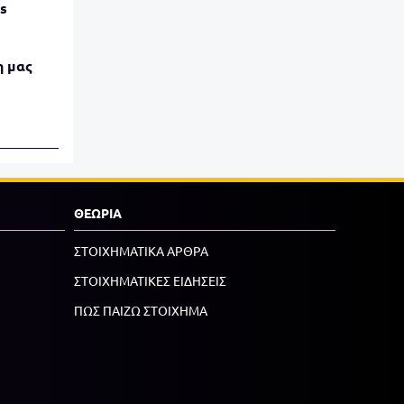
s
η μας
ΘΕΩΡΙΑ
ΣΤΟΙΧΗΜΑΤΙΚΑ ΑΡΘΡΑ
ΣΤΟΙΧΗΜΑΤΙΚΕΣ ΕΙΔΗΣΕΙΣ
ΠΩΣ ΠΑΙΖΩ ΣΤΟΙΧΗΜΑ