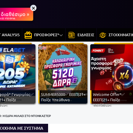
 διαθέσιμο »
 ΠΑΙΞΕ ΥΠΕΥΘΥΝΑ
 ANALYSIS
ΠΡΟΣΦΟΡΕΣ*
ΕΙΔΗΣΕΙΣ
ΣΤΟΙΧΗΜΑΤΙΚ
φορά* Γνωριμίας✅
SUMMER5000✅ ΕΕΕΠ|21+
Welcome Offer*✅
21+ Παίξε
Παίξε Υπεύθυνα
ΕΕΕΠ|21+ Παίξε
θυνα
Υπεύθυνα
: Η ΕΔΡΑ ΜΙΛΑΕΙ ΣΤΟ ΝΤΟΝΚΑΣΤΕΡ
ΟΙΧΗΜΑ ΜΕ ΣΥΣΤΗΜΑ