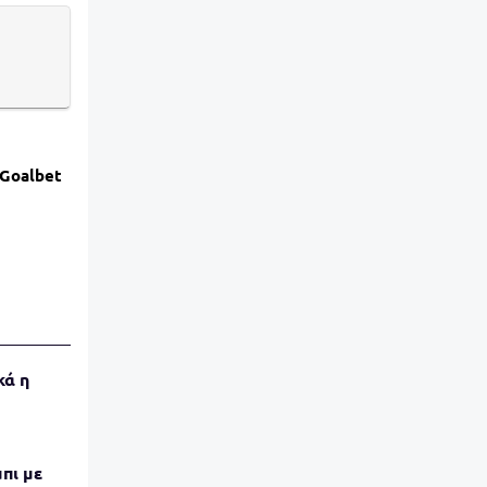
Goalbet
κά η
πι με