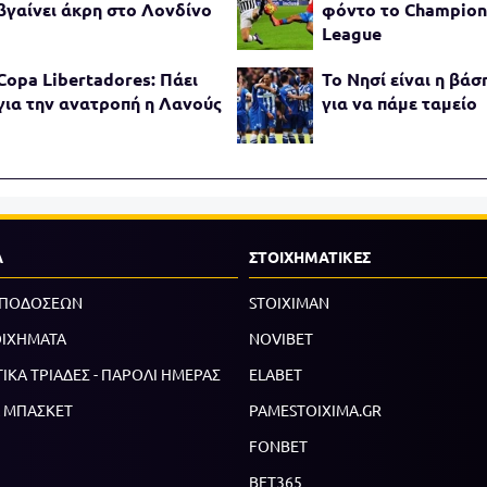
βγαίνει άκρη στο Λονδίνο
φόντο το Champion
League
Copa Libertadores: Πάει
Το Νησί είναι η βάσ
για την ανατροπή η Λανούς
για να πάμε ταμείο
Α
ΣΤΟΙΧΗΜΑΤΙΚΕΣ
ΑΠΟΔΟΣΕΩΝ
STOIXIMAN
ΟΙΧΗΜΑΤΑ
NOVIBET
ΚΑ ΤΡΙΑΔΕΣ - ΠΑΡΟΛΙ ΗΜΕΡΑΣ
ELABET
 ΜΠΑΣΚΕΤ
PAMESTOIXIMA.GR
FONBET
BET365