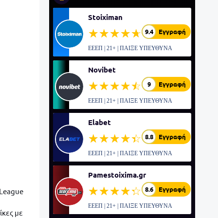
Stoiximan
☆☆☆☆☆
★★★★★
9.4
Εγγραφή
ΕΕΕΠ | 21+ | ΠΑΙΞΕ ΥΠΕΥΘΥΝΑ
Novibet
☆☆☆☆☆
★★★★★
9
Εγγραφή
ΕΕΕΠ | 21+ | ΠΑΙΞΕ ΥΠΕΥΘΥΝΑ
Elabet
☆☆☆☆☆
★★★★★
8.8
Εγγραφή
ΕΕΕΠ | 21+ | ΠΑΙΞΕ ΥΠΕΥΘΥΝΑ
Pamestoixima.gr
☆☆☆☆☆
★★★★★
8.6
Εγγραφή
 League
Η
ΕΕΕΠ | 21+ | ΠΑΙΞΕ ΥΠΕΥΘΥΝΑ
ίκες με