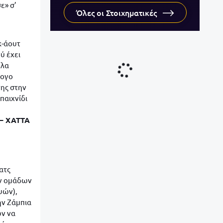
ε» σ’
Όλες οι Στοιχηματικές
κ-άουτ
ύ έχει
όλα
λογο
της στην
παιχνίδι
 – ΧΑΤΤΑ
ατς
ών ομάδων
υών),
ην Ζάμπια
ών να