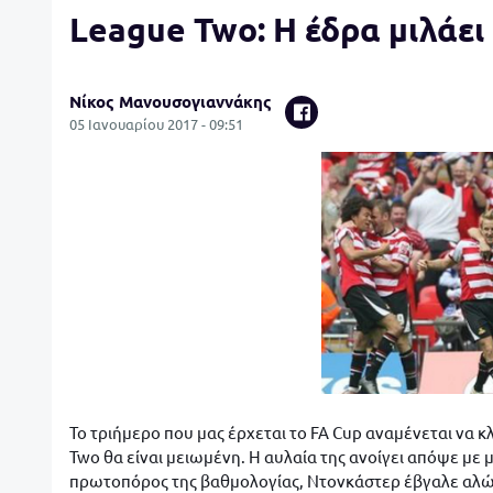
League Two: Η έδρα μιλάει
Νίκος Μανουσογιαννάκης
05 Ιανουαρίου 2017 - 09:51
Το τριήμερο που μας έρχεται το FA Cup αναμένεται να κ
Two θα είναι μειωμένη. Η αυλαία της ανοίγει απόψε με
πρωτοπόρος της βαθμολογίας, Ντονκάστερ έβγαλε αλώβ