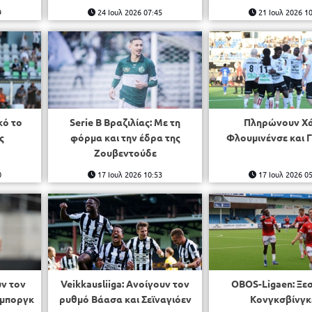
9
24 Ιουλ 2026 07:45
21 Ιουλ 2026 10
κό το
Serie B Βραζιλίας: Με τη
Πληρώνουν Χά
ς
φόρμα και την έδρα της
Φλουμινένσε και Γ
Ζουβεντούδε
0
17 Ιουλ 2026 10:53
17 Ιουλ 2026 05
υν τον
Veikkausliiga: Ανοίγουν τον
OBOS-Ligaen: Ξεσ
σμποργκ
ρυθμό Βάασα και Σεϊναγιόεν
Κονγκσβίνγκ