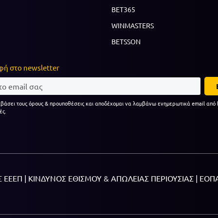
BET365
WINMASTERS
BETSSON
φή στο newsletter
αβάσει τους όρους & προυποθέσεις και αποδέχομαι να λαμβάνω ενημερωτικά email από b
ές.
 ΕΕΕΠ | ΚΙΝΔΥΝΟΣ ΕΘΙΣΜΟΥ & ΑΠΩΛΕΙΑΣ ΠΕΡΙΟΥΣΙΑΣ |
ΕΟΠΑ