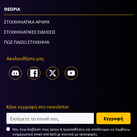
ΘΕΩΡΙΑ
ΣΤΟΙΧΗΜΑΤΙΚΑ ΑΡΘΡΑ
ΣΤΟΙΧΗΜΑΤΙΚΕΣ ΕΙΔΗΣΕΙΣ
ΠΩΣ ΠΑΙΖΩ ΣΤΟΙΧΗΜΑ
Ακολουθήστε μας
Κάνε εγγραφή στο newsletter
Εγγραφή
Ναι, έχω διαβάσει τους όρους & προυποθέσεις και αποδέχομαι να λαμβάνω
ενημερωτικά email από bet3.gr σχετικά με προσφορές.