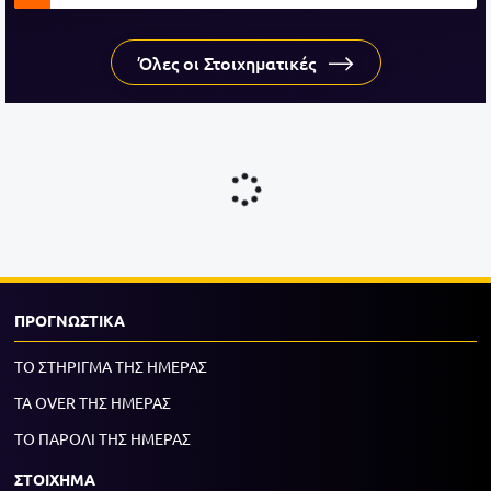
Όλες οι Στοιχηματικές
ΠΡΟΓΝΩΣΤΙΚΑ
ΤΟ ΣΤΗΡΙΓΜΑ ΤΗΣ ΗΜΕΡΑΣ
ΤΑ OVER ΤΗΣ ΗΜΕΡΑΣ
ΤΟ ΠΑΡΟΛΙ ΤΗΣ ΗΜΕΡΑΣ
ΣΤΟΙΧΗΜΑ