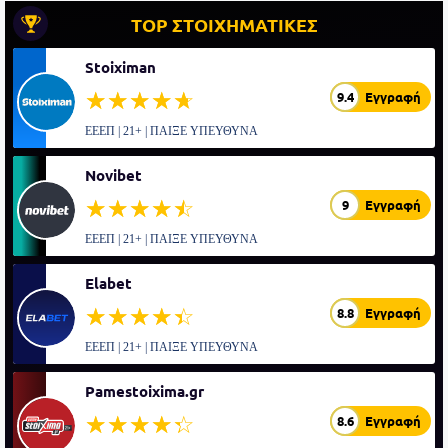
TOP ΣΤΟΙΧΗΜΑΤΙΚΕΣ
Stoiximan
☆☆☆☆☆
★★★★★
9.4
Εγγραφή
ΕΕΕΠ | 21+ | ΠΑΙΞΕ ΥΠΕΥΘΥΝΑ
Novibet
☆☆☆☆☆
★★★★★
9
Εγγραφή
ΕΕΕΠ | 21+ | ΠΑΙΞΕ ΥΠΕΥΘΥΝΑ
Elabet
☆☆☆☆☆
★★★★★
8.8
Εγγραφή
ΕΕΕΠ | 21+ | ΠΑΙΞΕ ΥΠΕΥΘΥΝΑ
Pamestoixima.gr
☆☆☆☆☆
★★★★★
8.6
Εγγραφή