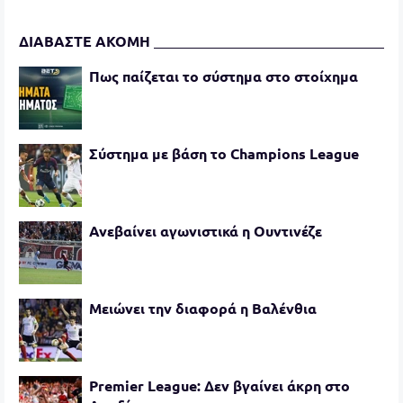
ΔΙΑΒΑΣΤΕ ΑΚΟΜΗ
Πως παίζεται το σύστημα στο στοίχημα
Σύστημα με βάση το Champions League
Ανεβαίνει αγωνιστικά η Ουντινέζε
Μειώνει την διαφορά η Βαλένθια
Premier League: Δεν βγαίνει άκρη στο