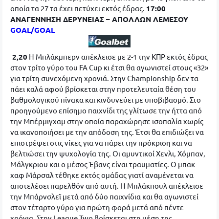
οποία τα 27 τα έχει πετύχει εκτός έδρας.
17:00
ΑΝΑΓΕΝΝΗΣΗ ΔΕΡΥΝΕΙΑΣ – ΑΠΟΛΛΩΝ ΛΕΜΕΣΟΥ
GOAL/GOAL
2,20
Η Μπλάκμπερν απέκλεισε με 2-1 την ΚΠΡ εκτός έδρας
στον τρίτο γύρο του FA Cup κι έτσι θα αγωνιστεί στους «32»
για τρίτη συνεχόμενη χρονιά. Στην Championship δεν τα
πάει καλά αφού βρίσκεται στην προτελευταία θέση του
βαθμολογικού πίνακα και κινδυνεύει με υποβιβασμό. Στο
προηγούμενο επίσημο παιχνίδι της γλίτωσε την ήττα από
την Μπέρμιγχαμ στην οποία παραχώρησε ισοπαλία χωρίς
να ικανοποιήσει με την απόδοση της. Έτσι θα επιδιώξει να
επιστρέψει στις νίκες για να πάρει την πρόκριση και να
βελτιώσει την ψυχολογία της. Οι αμυντικοί Χενλι, Χόμπαν,
Μάλγκριου και ο μέσος Έβανς είναι τραυματίες. Ο μπακ-
χαφ Μάρσαλ τέθηκε εκτός ομάδας γιατί αναμένεται να
αποτελέσει παρελθόν από αυτή. Η Μπλάκπουλ απέκλεισε
την Μπάρνσλεϊ μετά από δύο παιχνίδια και θα αγωνιστεί
στον τέταρτο γύρο για πρώτη φορά μετά από πέντε
χρόνια. Στην League Two βρίσκεται στη μέση της