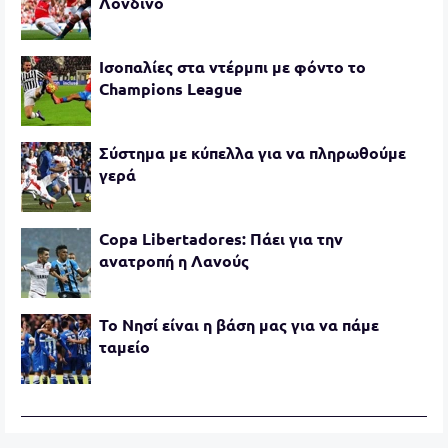
Λονδίνο
Ισοπαλίες στα ντέρμπι με φόντο το
Champions League
Σύστημα με κύπελλα για να πληρωθούμε
γερά
Copa Libertadores: Πάει για την
ανατροπή η Λανούς
Το Νησί είναι η βάση μας για να πάμε
ταμείο