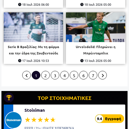
18 Ιουλ 2026 06:00
18 Ιουλ 2026 05:00
Serie B Βραζιλίας: Με τη φόρμα
Urvalsdeild: Πληρώνει η
και την έδρα της Ζουβεντούδε
Μπρέινταμπλικ
17 Ιουλ 2026 10:53
13 Ιουλ 2026 05:00
1
2
3
4
5
6
7
TOP ΣΤΟΙΧΗΜΑΤΙΚΕΣ
Stoiximan
☆☆☆☆☆
★★★★★
9.4
Εγγραφή
ΕΕΕΠ | 21+ | ΠΑΙΞΕ ΥΠΕΥΘΥΝΑ