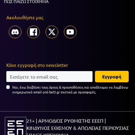
ΠΩΣ ΠΑΙΖΩ ΣΤΟΙΧΗΜΑ
Ακολουθήστε μας
Κάνε εγγραφή στο newsletter
Εγγραφή
Ναι, έχω διαβάσει τους όρους & προυποθέσεις και αποδέχομαι να λαμβάνω
ενημερωτικά email από bet3.gr σχετικά με προσφορές.
21+ | ΑΡΜΟΔΙΟΣ ΡΥΘΜΙΣΤΗΣ ΕΕΕΠ |
ΚΙΝΔΥΝΟΣ ΕΘΙΣΜΟΥ & ΑΠΩΛΕΙΑΣ ΠΕΡΙΟΥΣΙΑΣ