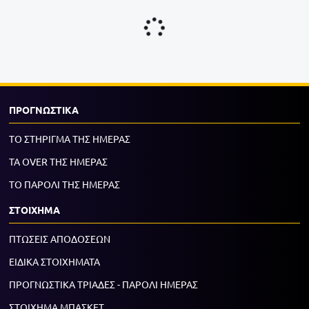
ΠΡΟΓΝΩΣΤΙΚΑ
ΤΟ ΣΤΗΡΙΓΜΑ ΤΗΣ ΗΜΕΡΑΣ
ΤΑ OVER ΤΗΣ ΗΜΕΡΑΣ
ΤΟ ΠΑΡΟΛΙ ΤΗΣ ΗΜΕΡΑΣ
ΣΤΟΙΧΗΜΑ
ΠΤΩΣΕΙΣ ΑΠΟΔΟΣΕΩΝ
ΕΙΔΙΚΑ ΣΤΟΙΧΗΜΑΤΑ
ΠΡΟΓΝΩΣΤΙΚΑ ΤΡΙΑΔΕΣ - ΠΑΡΟΛΙ ΗΜΕΡΑΣ
ΣΤΟΙΧΗΜΑ ΜΠΑΣΚΕΤ