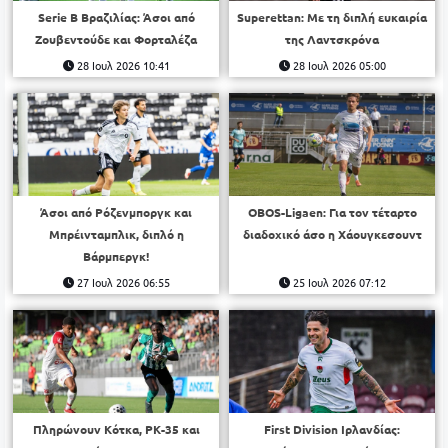
Serie B Βραζιλίας: Άσοι από
Superettan: Με τη διπλή ευκαιρία
Ζουβεντούδε και Φορταλέζα
της Λαντσκρόνα
28 Ιουλ 2026 10:41
28 Ιουλ 2026 05:00
Άσοι από Ρόζενμποργκ και
OBOS-Ligaen: Για τον τέταρτο
Μπρέινταμπλικ, διπλό η
διαδοχικό άσο η Χάουγκεσουντ
Βάρμπεργκ!
27 Ιουλ 2026 06:55
25 Ιουλ 2026 07:12
Πληρώνουν Κότκα, ΡΚ-35 και
First Division Ιρλανδίας: