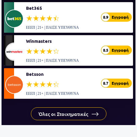
Bet365
☆☆☆☆☆
★★★★★
8.9
Εγγραφή
ΕΕΕΠ | 21+ | ΠΑΙΞΕ ΥΠΕΥΘΥΝΑ
Winmasters
☆☆☆☆☆
★★★★★
8.5
Εγγραφή
ΕΕΕΠ | 21+ | ΠΑΙΞΕ ΥΠΕΥΘΥΝΑ
Betsson
☆☆☆☆☆
★★★★★
8.7
Εγγραφή
ΕΕΕΠ | 21+ | ΠΑΙΞΕ ΥΠΕΥΘΥΝΑ
Όλες οι Στοιχηματικές