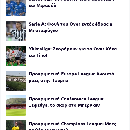
και Μιρασόλ
Serie A: Φουλ του Over εντός έδρας η
Μποταφόγκο
Ykkosliga: Σκοράρουν για το Over Χάκα
και Γίπο!
Προκριματικά Europa League: Ανοιχτό
ματς στην Τούμπα
Προκριματικά Conference League:
Ξεφεύγει το σκορ στο Μπέργκεν
Προκριματικά Champions League: Ματς
με θέαμα και γκολ