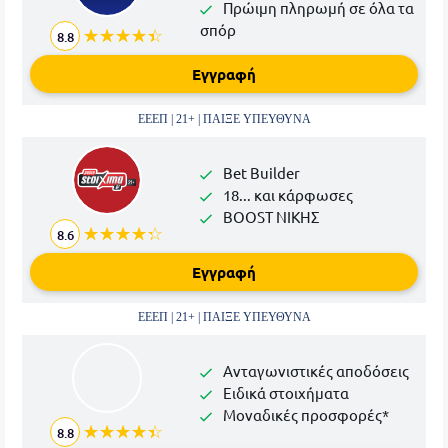
Πρώιμη πληρωμή σε όλα τα
σπόρ
☆☆☆☆☆
★★★★★
8.8
Εγγραφή
ΕΕΕΠ | 21+ | ΠΑΙΞΕ ΥΠΕΥΘΥΝΑ
Bet Builder
18... και κάρφωσες
BOOST ΝΙΚΗΣ
☆☆☆☆☆
★★★★★
8.6
Εγγραφή
ΕΕΕΠ | 21+ | ΠΑΙΞΕ ΥΠΕΥΘΥΝΑ
Ανταγωνιστικές αποδόσεις
Ειδικά στοιχήματα
Μοναδικές προσφορές*
☆☆☆☆☆
★★★★★
8.8