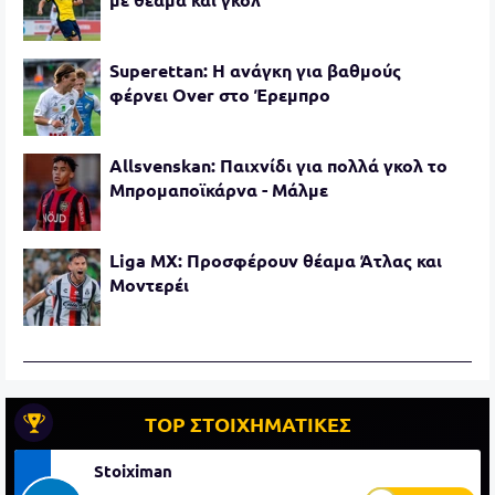
Superettan: Η ανάγκη για βαθμούς
φέρνει Over στο Έρεμπρο
Allsvenskan: Παιχνίδι για πολλά γκολ το
Μπρομαποϊκάρνα - Μάλμε
Liga MX: Προσφέρουν θέαμα Άτλας και
Μοντερέι
TOP ΣΤΟΙΧΗΜΑΤΙΚΕΣ
Stoiximan