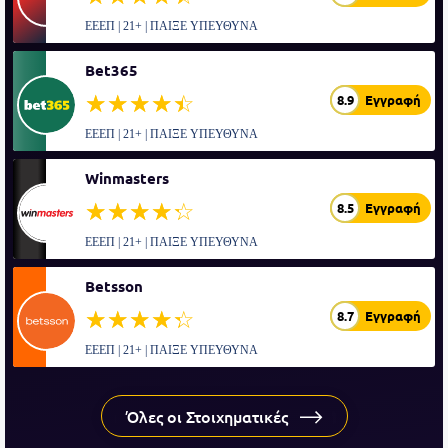
ΕΕΕΠ | 21+ | ΠΑΙΞΕ ΥΠΕΥΘΥΝΑ
Bet365
☆☆☆☆☆
★★★★★
8.9
Εγγραφή
ΕΕΕΠ | 21+ | ΠΑΙΞΕ ΥΠΕΥΘΥΝΑ
Winmasters
☆☆☆☆☆
★★★★★
8.5
Εγγραφή
ΕΕΕΠ | 21+ | ΠΑΙΞΕ ΥΠΕΥΘΥΝΑ
Betsson
☆☆☆☆☆
★★★★★
8.7
Εγγραφή
ΕΕΕΠ | 21+ | ΠΑΙΞΕ ΥΠΕΥΘΥΝΑ
Όλες οι Στοιχηματικές