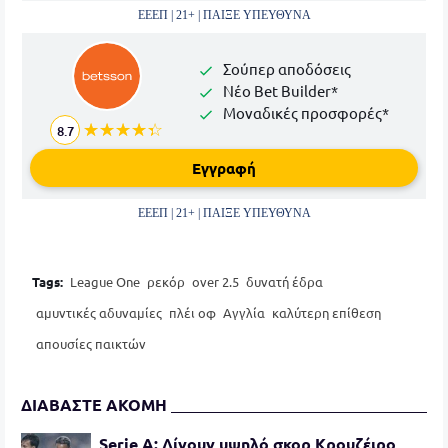
ΕΕΕΠ | 21+ | ΠΑΙΞΕ ΥΠΕΥΘΥΝΑ
Σούπερ αποδόσεις
Νέο Bet Builder*
Μοναδικές προσφορές*
☆☆☆☆☆
★★★★★
8.7
Εγγραφή
ΕΕΕΠ | 21+ | ΠΑΙΞΕ ΥΠΕΥΘΥΝΑ
Tags:
League One
ρεκόρ
over 2.5
δυνατή έδρα
αμυντικές αδυναμίες
πλέι οφ
Αγγλία
καλύτερη επίθεση
απουσίες παικτών
ΔΙΑΒΑΣΤΕ ΑΚΟΜΗ
Serie A: Δίνουν υψηλό σκορ Κρουζέιρο