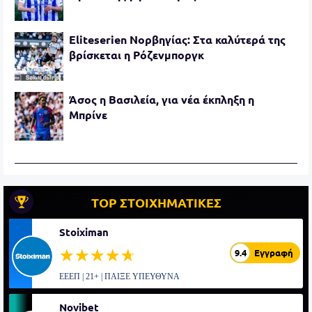
Eliteserien Νορβηγίας: Στα καλύτερά της
βρίσκεται η Ρόζενμποργκ
Άσος η Βασιλεία, για νέα έκπληξη η
Μπρίνε
TOP ΣΤΟΙΧΗΜΑΤΙΚΕΣ
Stoiximan
☆☆☆☆☆
★★★★★
9.4
Εγγραφή
ΕΕΕΠ | 21+ | ΠΑΙΞΕ ΥΠΕΥΘΥΝΑ
Novibet