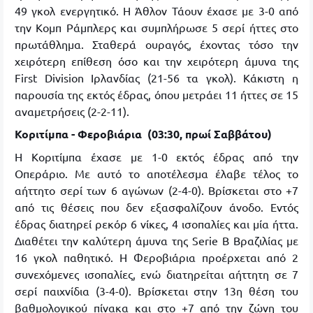
49 γκολ ενεργητικό. Η Άθλον Τάουν έχασε με 3-0 από
την Κομπ Ράμπλερς και συμπλήρωσε 5 σερί ήττες στο
πρωτάθλημα. Σταθερά ουραγός, έχοντας τόσο την
χειρότερη επίθεση όσο και την χειρότερη άμυνα της
First Division Ιρλανδίας (21-56 τα γκολ). Κάκιστη η
παρουσία της εκτός έδρας, όπου μετράει 11 ήττες σε 15
αναμετρήσεις (2-2-11).
Κοριτίμπα - Φεροβιάρια (03:30, πρωί Σαββάτου)
Η Κοριτίμπα έχασε με 1-0 εκτός έδρας από την
Οπεράριο. Με αυτό το αποτέλεσμα έλαβε τέλος το
αήττητο σερί των 6 αγώνων (2-4-0). Βρίσκεται στο +7
από τις θέσεις που δεν εξασφαλίζουν άνοδο. Εντός
έδρας διατηρεί ρεκόρ 6 νίκες, 4 ισοπαλίες και μία ήττα.
Διαθέτει την καλύτερη άμυνα της Serie B Βραζιλίας με
16 γκολ παθητικό. Η Φεροβιάρια προέρχεται από 2
συνεχόμενες ισοπαλίες, ενώ διατηρείται αήττητη σε 7
σερί παιχνίδια (3-4-0). Βρίσκεται στην 13η θέση του
βαθμολογικού πίνακα και στο +7 από την ζώνη του