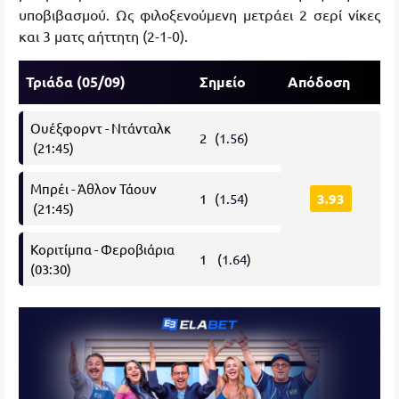
υποβιβασμού. Ως φιλοξενούμενη μετράει 2 σερί νίκες
και 3 ματς αήττητη (2-1-0).
Τριάδα (05/09)
Σημείο
Απόδοση
Ουέξφορντ - Ντάνταλκ
2 (
1.56
)
(21:45)
Μπρέι - Άθλον Τάουν
1 (
1.54
)
3.93
(21:45)
Κοριτίμπα - Φεροβιάρια
1 (
1.64
)
(03:30)