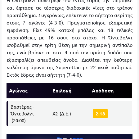
Η Όντεβολντ συνέτριψε 4-0 εντός έδρας την Μπράγκε
και έφτασε τις τέσσερις διαδοχικές νίκες στο τρέχον
πρωτάθλημα. Συγχρόνως, επέκτεινε το αήττητο σερί της
στους 7 αγώνες (4-3-0). Πραγματοποίησε εξαιρετική
εμφάνιση. Είχε 49% κατοχή μπάλας και 18 τελικές
προσπάθειες με 16 σουτ στο στόχο. Η Όντεβολντ
ισοβαθμεί στην τρίτη θέση με την σημερινή αντίπαλο
της, ενώ βρίσκεται στο -4 από την πρώτη δυάδα που
εξασφαλίζει απευθείας άνοδο. Διαθέτει την δεύτερη
καλύτερη άμυνα της Superettan με 22 γκολ παθητικό.
Εκτός έδρας είναι αήττητη (7-4-0).
Αγώνας
Επιλογή
Απόδοση
Βαστέρας -
Όντεβολντ
Χ2 (Δ.Ε.)
2.18
(20:00)