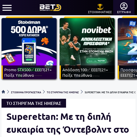
ΣΤΟΙΧΗΜΑΤΙΚΕΣ
ΕΓΓΡΑΦΗ
Promo STX500✅ ΕΕΕΠ|21+
Απόδοση 100✅ ΕΕΕΠ|21+
Προσφορ
Παίξε Υπεύθυνα
Παίξε Υπεύθυνα
ΕΕΕΠ|21+
ΣΤΟΙΧΗΜΑ ΠΡΟΓΝΩΣΤΙΚΑ
ΤΟ ΣΤΗΡΙΓΜΑ ΤΗΣ ΗΜΕΡΑΣ
SUPERETTAN: ΜΕ ΤΗ ΔΙΠΛΗ ΕΥΚΑΙΡΙΑ ΤΗΣ
ΤΟ ΣΤΗΡΙΓΜΑ ΤΗΣ ΗΜΕΡΑΣ
Superettan: Με τη διπλή
ευκαιρία της Όντεβολντ στο