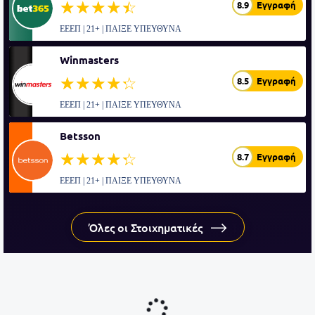
☆☆☆☆☆
★★★★★
8.9
Εγγραφή
ΕΕΕΠ | 21+ | ΠΑΙΞΕ ΥΠΕΥΘΥΝΑ
Winmasters
☆☆☆☆☆
★★★★★
8.5
Εγγραφή
ΕΕΕΠ | 21+ | ΠΑΙΞΕ ΥΠΕΥΘΥΝΑ
Betsson
☆☆☆☆☆
★★★★★
8.7
Εγγραφή
ΕΕΕΠ | 21+ | ΠΑΙΞΕ ΥΠΕΥΘΥΝΑ
Όλες οι Στοιχηματικές