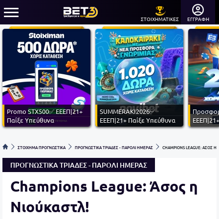
ΣΤΟΙΧΗΜΑΤΙΚΕΣ
ΕΓΓΡΑΦΗ
Promo STX500✅ ΕΕΕΠ|21+
SUMMERAKI2026✅
Προσφορ
Παίξε Υπεύθυνα
ΕΕΕΠ|21+ Παίξε Υπεύθυνα
ΕΕΕΠ|21+
ΣΤΟΙΧΗΜΑ ΠΡΟΓΝΩΣΤΙΚΑ
ΠΡΟΓΝΩΣΤΙΚΑ ΤΡΙΑΔΕΣ - ΠΑΡΟΛΙ ΗΜΕΡΑΣ
CHAMPIONS LEAGUE: ΑΣΟΣ Η 
ΠΡΟΓΝΩΣΤΙΚΑ ΤΡΙΑΔΕΣ - ΠΑΡΟΛΙ ΗΜΕΡΑΣ
Champions League: Άσος η
Νιούκαστλ!