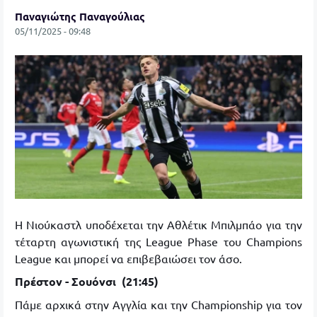
Παναγιώτης Παναγούλιας
05/11/2025 - 09:48
Η Νιούκαστλ υποδέχεται την Αθλέτικ Μπιλμπάο για την
τέταρτη αγωνιστική της League Phase του Champions
League και μπορεί να επιβεβαιώσει τον άσο.
Πρέστον - Σουόνσι (21:45)
Πάμε αρχικά στην Αγγλία και την Championship για τον