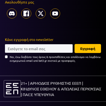
Ακολουθήστε μας
Κάνε εγγραφή στο newsletter
Εγγραφή
Ναι, έχω διαβάσει τους όρους & προυποθέσεις και αποδέχομαι να λαμβάνω
ενημερωτικά email από bet3.gr σχετικά με προσφορές.
21+ | ΑΡΜΟΔΙΟΣ ΡΥΘΜΙΣΤΗΣ ΕΕΕΠ |
ΚΙΝΔΥΝΟΣ ΕΘΙΣΜΟΥ & ΑΠΩΛΕΙΑΣ ΠΕΡΙΟΥΣΙΑΣ
|
ΠΑΙΞΕ ΥΠΕΥΘΥΝΑ