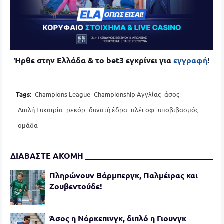
Ήρθε στην Ελλάδα & το bet3 εγκρίνει για
εγγραφή
!
Tags:
Champions League
Championship Αγγλίας
άσος
Διπλή Ευκαιρία
ρεκόρ
δυνατή έδρα
πλέι οφ
υποβιβασμός
ομάδα
ΔΙΑΒΑΣΤΕ ΑΚΟΜΗ
Πληρώνουν Βάρμπεργκ, Παλμέιρας και
Ζουβεντούδε!
Άσος η Νόρκεπινγκ, διπλό η Γιουνγκ