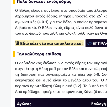
Πολύ δυνατός εντός έδρας
Ο Βόλος έδωσε συνέχεια στο σπουδαίο αποτέλεσμα 
Ατρόμητου εκτός έδρας. Μπήκε μπροστά στο 25' και
αγωνιστικές (4-0-1) για τον Βόλο, ο οποίος πραγματο
Λεβαδειακό. Ο Βόλος εντός έδρας είναι πολύ δυνατός 
του στο φετινό πρωτάθλημα ολοκληρώθηκαν με Over 
💣 Εδώ κάτι νέο και αποκλειστικό!
👉
ΕΓΓΡ
Την καλύτερη επίθεση
Ο Λεβαδειακός διέλυσε 5-2 εντός έδρας τον ουραγό 
στην τέταρτη θέση μαζί με τον Βόλο και συνεχώς επιβ
τη διάκριση και συγκεκριμένα τα πλέι οφ 5-8. Σ
ενεργητικό και αυτό είναι το μεγάλο ατού του. Ο
περσινό πρωταθλητή Ολυμπιακό (3-2). Τα 3 από τα 5
Από πρόβλημα προέρχεται ο αμυντικός Χάνα (6 συμμ
Αγώνας
Επιλογή