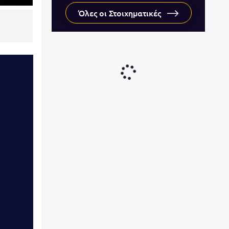
Όλες οι Στοιχηματικές