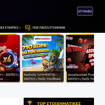
ΕΓΓΡΑΦΗ
ΕΣ ΕΤΑΙΡΙΕΣ
ΠΩΣ ΠΑΙΖΩ ΣΤΟΙΧΗΜΑ
r*✅ ΕΕΕΠ|21+
Κωδικός SUMMER710✅
Αποκλειστικό Promo✅
να
ΕΕΕΠ|21+ Παίξε Υπεύθυνα
ΕΕΕΠ|21+ Παίξε Υπεύθυνα
TOP ΣΤΟΙΧΗΜΑΤΙΚΕΣ