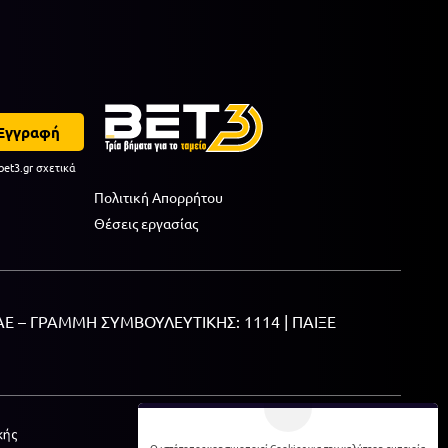
Εγγραφή
et3.gr σχετικά
Πολιτική Απορρήτου
Θέσεις εργασίας
Ε – ΓΡΑΜΜΗ ΣΥΜΒΟΥΛΕΥΤΙΚΗΣ: 1114 |
ΠΑΙΞΕ
Ο ιστότοπος χρησιμοποιεί Cookies για την καλύτερη εμπειρία