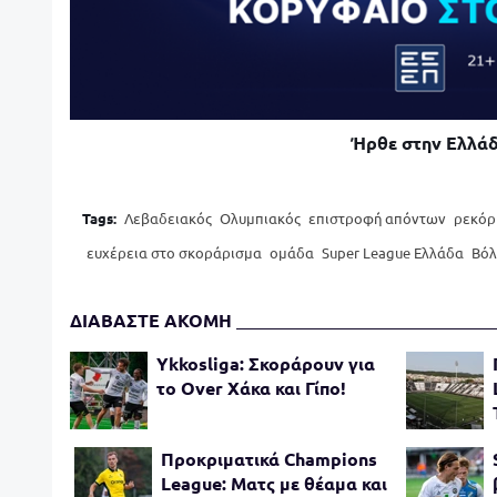
Ήρθε στην Ελλάδα
Tags:
Λεβαδειακός
Ολυμπιακός
επιστροφή απόντων
ρεκόρ
ευχέρεια στο σκοράρισμα
ομάδα
Super League Ελλάδα
Βόλ
ΔΙΑΒΑΣΤΕ ΑΚΟΜΗ
Ykkosliga: Σκοράρουν για
το Over Χάκα και Γίπο!
Προκριματικά Champions
League: Ματς με θέαμα και