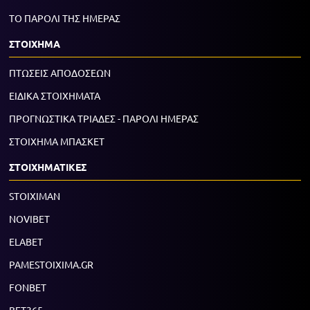
ΤΟ ΠΑΡΟΛΙ ΤΗΣ ΗΜΕΡΑΣ
ΣΤΟΙΧΗΜΑ
ΠΤΩΣΕΙΣ ΑΠΟΔΟΣΕΩΝ
ΕΙΔΙΚΑ ΣΤΟΙΧΗΜΑΤΑ
ΠΡΟΓΝΩΣΤΙΚΑ ΤΡΙΑΔΕΣ - ΠΑΡΟΛΙ ΗΜΕΡΑΣ
ΣΤΟΙΧΗΜΑ ΜΠΑΣΚΕΤ
ΣΤΟΙΧΗΜΑΤΙΚΕΣ
STOIXIMAN
NOVIBET
ELABET
PAMESTOIXIMA.GR
FONBET