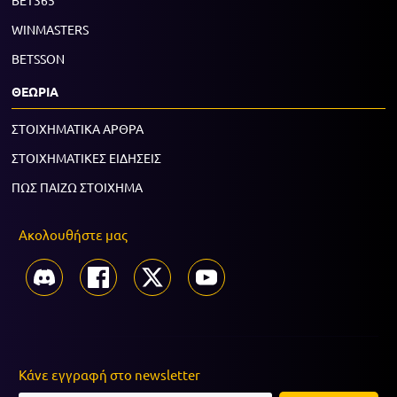
BET365
WINMASTERS
BETSSON
ΘΕΩΡΙΑ
ΣΤΟΙΧΗΜΑΤΙΚΑ ΑΡΘΡΑ
ΣΤΟΙΧΗΜΑΤΙΚΕΣ ΕΙΔΗΣΕΙΣ
ΠΩΣ ΠΑΙΖΩ ΣΤΟΙΧΗΜΑ
Ακολουθήστε μας
Κάνε εγγραφή στο newsletter