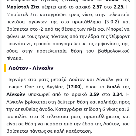
Μπρίστολ Σίτι
πέφτει από το αρχικό
2.37
στο
2.23.
Η
Μπρίστολ Σίτι καταγράφει τρεις νίκες στην τελευταία
πεντάδα αγώνων της στο πρωτάθλημα (3-0-2) και
βρίσκεται στο -2 από τις θέσεις των πλέι οφ. Μπορεί να
φύγει με τους τρεις πόντους από την έδρα της Όξφορντ
Γιουνάιτεντ, η οποία απογοητεύει με τις εμφανίσεις της,
ούσα στην προτελευταία θέση του βαθμολογικού
πίνακα.
Λούτον - Λίνκολν
Περνάμε στο ματς μεταξύ Λούτον και Λίνκολν για τη
League One της Αγγλίας (
17:00
), όπου το
διπλό
της
Λίνκολν
υποχωρεί από το αρχικό
3.59
στο
3.34
. Η
Λίνκολν βρίσκεται στη δεύτερη θέση και καλπάζει προς
την απευθείας άνοδο. Καταγράφει επίδοση 6 νίκες και 2
ισοπαλίες στα 8 τελευταία ματς πρωταθλήματος και
είναι σε θέση να περάσει από την έδρα της Λούτον, που
βρίσκεται πάντως σε καλή κατάσταση.