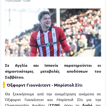
17/01/2026 - 12:00
Σε Αγγλία και Ισπανία παρατηρούνται οι
σημαντικότερες μεταβολές αποδόσεων του
Σαββάτου.
Όξφορντ Γιουνάιτεντ - Μπρίστολ Σίτι
Θα ξεκινήσουμε από την αναμέτρηση ανάμεσα σε
Όξφορντ Γιουνάιτεντ και Μπρίστολ Σίτι για την
Championship Αγγλίας (
17:00
), όπου το
διπλό
της