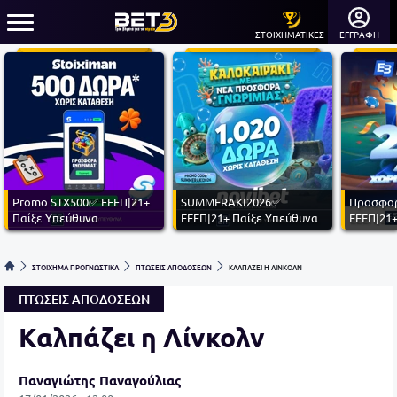
ΣΤΟΙΧΗΜΑΤΙΚΕΣ
ΕΓΓΡΑΦΗ
Promo STX500✅ ΕΕΕΠ|21+
SUMMERAKI2026✅
Προσφορ
Παίξε Υπεύθυνα
ΕΕΕΠ|21+ Παίξε Υπεύθυνα
ΕΕΕΠ|21+
ΣΤΟΙΧΗΜΑ ΠΡΟΓΝΩΣΤΙΚΑ
ΠΤΩΣΕΙΣ ΑΠΟΔΟΣΕΩΝ
ΚΑΛΠΑΖΕΙ Η ΛΙΝΚΟΛΝ
ΠΤΩΣΕΙΣ ΑΠΟΔΟΣΕΩΝ
Καλπάζει η Λίνκολν
Παναγιώτης Παναγούλιας