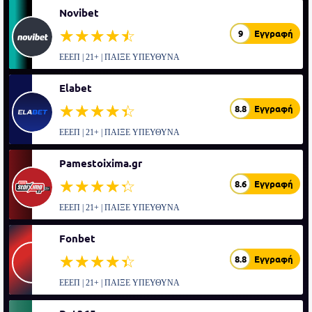
Novibet
☆☆☆☆☆
★★★★★
9
Εγγραφή
ΕΕΕΠ | 21+ | ΠΑΙΞΕ ΥΠΕΥΘΥΝΑ
Elabet
☆☆☆☆☆
★★★★★
8.8
Εγγραφή
ΕΕΕΠ | 21+ | ΠΑΙΞΕ ΥΠΕΥΘΥΝΑ
Pamestoixima.gr
☆☆☆☆☆
★★★★★
8.6
Εγγραφή
ΕΕΕΠ | 21+ | ΠΑΙΞΕ ΥΠΕΥΘΥΝΑ
Fonbet
☆☆☆☆☆
★★★★★
8.8
Εγγραφή
ΕΕΕΠ | 21+ | ΠΑΙΞΕ ΥΠΕΥΘΥΝΑ