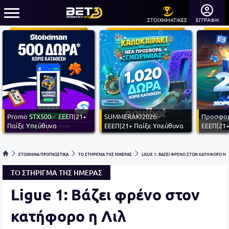
ΣΤΟΙΧΗΜΑΤΙΚΕΣ
ΕΓΓΡΑΦΗ
Promo STX500✅ ΕΕΕΠ|21+
SUMMERAKI2026✅
Προσφορ
Παίξε Υπεύθυνα
ΕΕΕΠ|21+ Παίξε Υπεύθυνα
ΕΕΕΠ|21+
ΣΤΟΙΧΗΜΑ ΠΡΟΓΝΩΣΤΙΚΑ
ΤΟ ΣΤΗΡΙΓΜΑ ΤΗΣ ΗΜΕΡΑΣ
LIGUE 1: ΒΑΖΕΙ ΦΡΕΝΟ ΣΤΟΝ ΚΑΤΗΦΟΡΟ Η Λ
ΤΟ ΣΤΗΡΙΓΜΑ ΤΗΣ ΗΜΕΡΑΣ
Ligue 1: Βάζει φρένο στον
κατήφορο η Λιλ