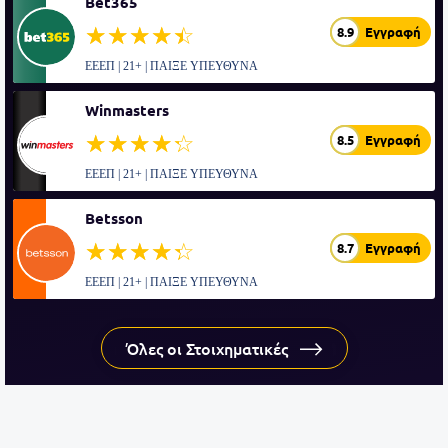
Bet365
☆☆☆☆☆
★★★★★
8.9
Εγγραφή
ΕΕΕΠ | 21+ | ΠΑΙΞΕ ΥΠΕΥΘΥΝΑ
Winmasters
☆☆☆☆☆
★★★★★
8.5
Εγγραφή
ΕΕΕΠ | 21+ | ΠΑΙΞΕ ΥΠΕΥΘΥΝΑ
Betsson
☆☆☆☆☆
★★★★★
8.7
Εγγραφή
ΕΕΕΠ | 21+ | ΠΑΙΞΕ ΥΠΕΥΘΥΝΑ
Όλες οι Στοιχηματικές