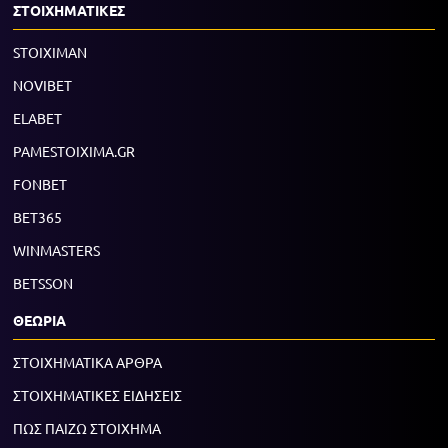
ΣΤΟΙΧΗΜΑΤΙΚΕΣ
STOIXIMAN
NOVIBET
ELABET
PAMESTOIXIMA.GR
FONBET
BET365
WINMASTERS
BETSSON
ΘΕΩΡΙΑ
ΣΤΟΙΧΗΜΑΤΙΚΑ ΑΡΘΡΑ
ΣΤΟΙΧΗΜΑΤΙΚΕΣ ΕΙΔΗΣΕΙΣ
ΠΩΣ ΠΑΙΖΩ ΣΤΟΙΧΗΜΑ