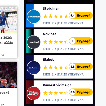
Stoiximan
☆☆☆☆☆
★★★★★
9.4
Εγγραφή
ΕΕΕΠ | 21+ | ΠΑΙΞΕ ΥΠΕΥΘΥΝΑ
Novibet
ο 2026:
☆☆☆☆☆
★★★★★
9
Εγγραφή
ο Γαλλία -
ΕΕΕΠ | 21+ | ΠΑΙΞΕ ΥΠΕΥΘΥΝΑ
:10
Elabet
☆☆☆☆☆
★★★★★
8.8
Εγγραφή
ΕΕΕΠ | 21+ | ΠΑΙΞΕ ΥΠΕΥΘΥΝΑ
Pamestoixima.gr
☆☆☆☆☆
★★★★★
8.6
Εγγραφή
Μονακό
ΕΕΕΠ | 21+ | ΠΑΙΞΕ ΥΠΕΥΘΥΝΑ
:02