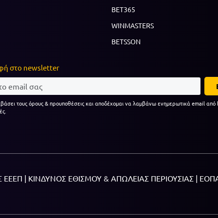
BET365
WINMASTERS
BETSSON
φή στο newsletter
αβάσει τους όρους & προυποθέσεις και αποδέχομαι να λαμβάνω ενημερωτικά email από b
ές.
 ΕΕΕΠ | ΚΙΝΔΥΝΟΣ ΕΘΙΣΜΟΥ & ΑΠΩΛΕΙΑΣ ΠΕΡΙΟΥΣΙΑΣ |
ΕΟΠΑ