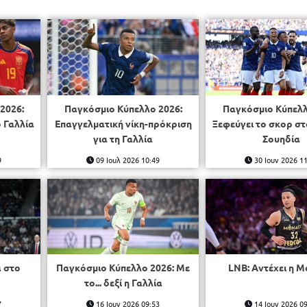
2026:
Παγκόσμιο Κύπελλο 2026:
Παγκόσμιο Κύπελλ
 Γαλλία
Επαγγελματική νίκη-πρόκριση
Ξεφεύγει το σκορ στ
για τη Γαλλία
Σουηδία
9
09 Ιουλ 2026 10:49
30 Ιουν 2026 11
 στο
Παγκόσμιο Κύπελλο 2026: Με
LNB: Αντέχει η 
το... δεξί η Γαλλία
7
16 Ιουν 2026 09:53
14 Ιουν 2026 09