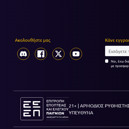
Ακολουθήστε μας
Κάνε εγγρα
Ναι, έχω δι
με προσφορ
21+ | ΑΡΜΟΔΙΟΣ ΡΥΘΜΙΣΤΗΣ
ΥΠΕΥΘΥΝΑ