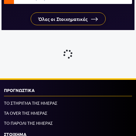
Όλες οι Στοιχηματικές
ΠΡΟΓΝΩΣΤΙΚΑ
ΤΟ ΣΤΗΡΙΓΜΑ ΤΗΣ ΗΜΕΡΑΣ
ΤΑ OVER ΤΗΣ ΗΜΕΡΑΣ
ΤΟ ΠΑΡΟΛΙ ΤΗΣ ΗΜΕΡΑΣ
ΣΤΟΙΧΗΜΑ