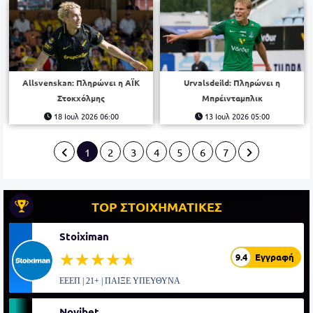
Allsvenskan: Πληρώνει η ΑΪΚ
Urvalsdeild: Πληρώνει η
Στοκχόλμης
Μπρέινταμπλικ
18 Ιουλ 2026 06:00
13 Ιουλ 2026 05:00
1
2
3
4
5
6
7
TOP ΣΤΟΙΧΗΜΑΤΙΚΕΣ
Stoiximan
☆☆☆☆☆
★★★★★
9.4
Εγγραφή
ΕΕΕΠ | 21+ | ΠΑΙΞΕ ΥΠΕΥΘΥΝΑ
Novibet