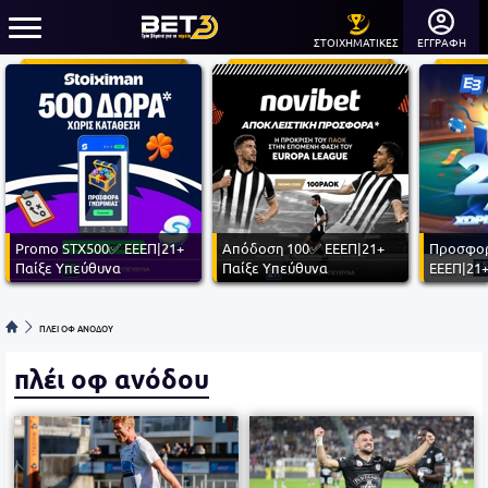
ΣΤΟΙΧΗΜΑΤΙΚΕΣ
ΕΓΓΡΑΦΗ
Promo STX500✅ ΕΕΕΠ|21+
Απόδοση 100✅ ΕΕΕΠ|21+
Προσφορ
Παίξε Υπεύθυνα
Παίξε Υπεύθυνα
ΕΕΕΠ|21+
ΠΛΕΙ ΟΦ ΑΝΟΔΟΥ
πλέι οφ ανόδου