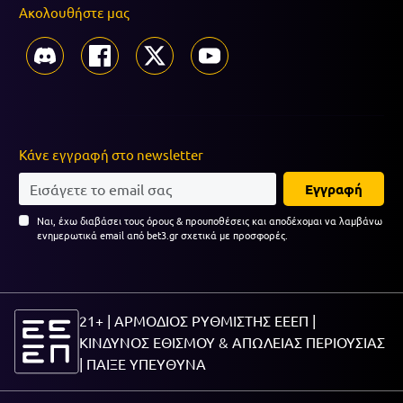
Ακολουθήστε μας
Κάνε εγγραφή στο newsletter
Εγγραφή
Ναι, έχω διαβάσει τους όρους & προυποθέσεις και αποδέχομαι να λαμβάνω
ενημερωτικά email από bet3.gr σχετικά με προσφορές.
21+ | ΑΡΜΟΔΙΟΣ ΡΥΘΜΙΣΤΗΣ ΕΕΕΠ |
ΚΙΝΔΥΝΟΣ ΕΘΙΣΜΟΥ & ΑΠΩΛΕΙΑΣ ΠΕΡΙΟΥΣΙΑΣ
|
ΠΑΙΞΕ ΥΠΕΥΘΥΝΑ