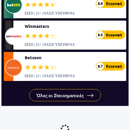
☆☆☆☆☆
★★★★★
8.9
Εγγραφή
ΕΕΕΠ | 21+ | ΠΑΙΞΕ ΥΠΕΥΘΥΝΑ
Winmasters
☆☆☆☆☆
★★★★★
8.5
Εγγραφή
ΕΕΕΠ | 21+ | ΠΑΙΞΕ ΥΠΕΥΘΥΝΑ
Betsson
☆☆☆☆☆
★★★★★
8.7
Εγγραφή
ΕΕΕΠ | 21+ | ΠΑΙΞΕ ΥΠΕΥΘΥΝΑ
Όλες οι Στοιχηματικές