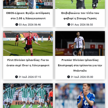
OBOS-Ligaen: Βγάζει αντίδραση
Επιβεβαιώνει τον τίτλο του
στο 2.08 η Χάουγκεσουντ
φαβορί η Στουρμ Γκρατς
03 Αυγ 2026 06:46
01 Αυγ 2026 06:50
First Division Ιρλανδίας: Για το
Premier Division Ιρλανδίας:
ένατο σερί Over η Λόνγκφορντ
Επιστροφή στα τρίποντα για την
Ντάνταλκ
31 Ιουλ 2026 07:15
31 Ιουλ 2026 05:00