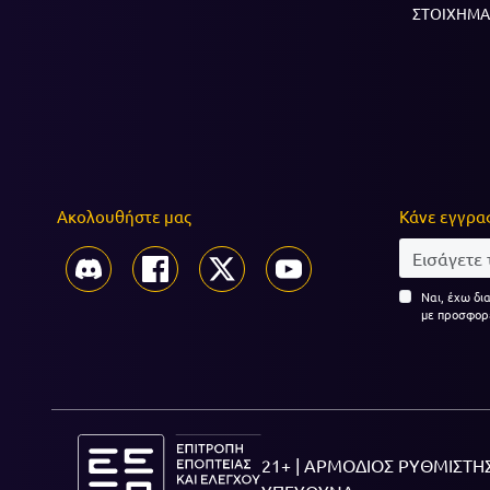
ΣΤΟΙΧΗΜΑ
Ακολουθήστε μας
Κάνε εγγρα
Ναι, έχω δι
με προσφορ
21+ | ΑΡΜΟΔΙΟΣ ΡΥΘΜΙΣΤΗΣ