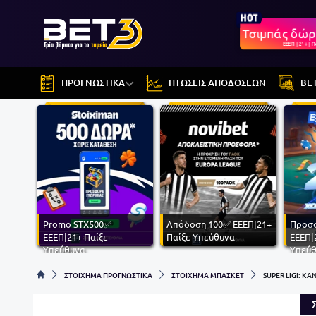
Τσιμπάς δώρα
ΕΕΕΠ | 21+ |
ΠΡΟΓΝΩΣΤΙΚΑ
ΠΤΩΣΕΙΣ ΑΠΟΔΟΣΕΩΝ
BET
Promo STX500✅
Απόδοση 100✅ ΕΕΕΠ|21+
Προσ
ΕΕΕΠ|21+ Παίξε
Παίξε Υπεύθυνα
ΕΕΕΠ|
Υπεύθυνα
Υπεύ
ΣΤΟΙΧΗΜΑ ΠΡΟΓΝΩΣΤΙΚΑ
ΣΤΟΙΧΗΜΑ ΜΠΑΣΚΕΤ
SUPER LIGI: Κ