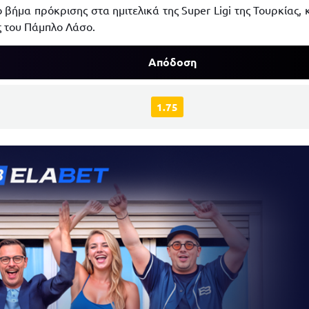
βήμα πρόκρισης στα ημιτελικά της Super Ligi της Τουρκίας, κ
ας του Πάμπλο Λάσο.
Απόδοση
1.75