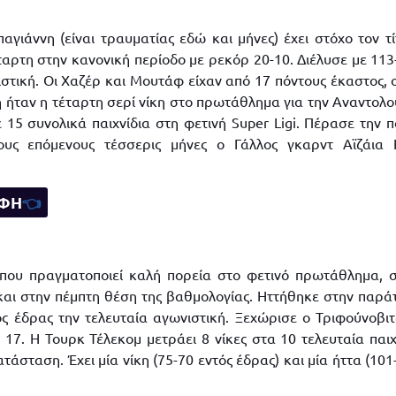
ιάννη (είναι τραυματίας εδώ και μήνες) έχει στόχο τον τ
ταρτη στην κανονική περίοδο με ρεκόρ 20-10. Διέλυσε με 113
στική. Οι Χαζέρ και Μουτάφ είχαν από 17 πόντους έκαστος, 
τή ήταν η τέταρτη σερί νίκη στο πρωτάθλημα για την Αναντολο
ε 15 συνολικά παιχνίδια στη φετινή Super Ligi. Πέρασε την 
ους επόμενους τέσσερις μήνες ο Γάλλος γκαρντ Αϊζάια Κ
ΑΦΗ
👈
 που πραγματοποιεί καλή πορεία στο φετινό πρωτάθλημα, σ
και στην πέμπτη θέση της βαθμολογίας. Ηττήθηκε στην παρ
ς έδρας την τελευταία αγωνιστική. Ξεχώρισε ο Τριφούνοβι
17. Η Τουρκ Τέλεκομ μετράει 8 νίκες στα 10 τελευταία παιχ
τάσταση. Έχει μία νίκη (75-70 εντός έδρας) και μία ήττα (101