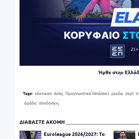
Ήρθε στην Ελλάδα
Tags:
χάντικαπ
άσος
Προγνωστικό Μπάσκετ
ρεκόρ
σερί
σ
ομάδα
αποδοσεις
ΔΙΑΒΑΣΤΕ ΑΚΟΜΗ
Euroleague 2026/2027: Το