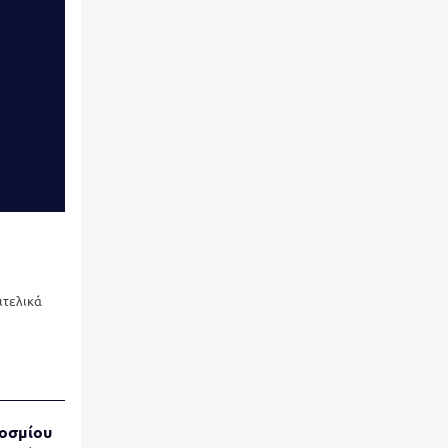
ιτελικά
οσμίου