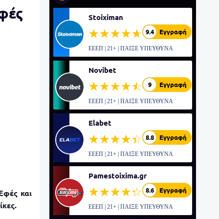
Εφές
Stoiximan
☆☆☆☆☆
★★★★★
9.4
Εγγραφή
ΕΕΕΠ | 21+ | ΠΑΙΞΕ ΥΠΕΥΘΥΝΑ
Novibet
☆☆☆☆☆
★★★★★
9
Εγγραφή
ΕΕΕΠ | 21+ | ΠΑΙΞΕ ΥΠΕΥΘΥΝΑ
Elabet
☆☆☆☆☆
★★★★★
8.8
Εγγραφή
ΕΕΕΠ | 21+ | ΠΑΙΞΕ ΥΠΕΥΘΥΝΑ
Pamestoixima.gr
☆☆☆☆☆
★★★★★
8.6
Εγγραφή
Εφές και
ίκες.
ΕΕΕΠ | 21+ | ΠΑΙΞΕ ΥΠΕΥΘΥΝΑ