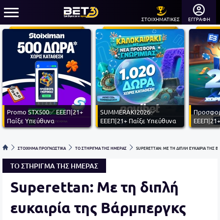
ΣΤΟΙΧΗΜΑΤΙΚΕΣ
ΕΓΓΡΑΦΗ
Promo STX500✅ ΕΕΕΠ|21+
SUMMERAKI2026✅
Προσφορ
Παίξε Υπεύθυνα
ΕΕΕΠ|21+ Παίξε Υπεύθυνα
ΕΕΕΠ|21+
ΣΤΟΙΧΗΜΑ ΠΡΟΓΝΩΣΤΙΚΑ
ΤΟ ΣΤΗΡΙΓΜΑ ΤΗΣ ΗΜΕΡΑΣ
SUPERETTAN: ΜΕ ΤΗ ΔΙΠΛΗ ΕΥΚΑΙΡΙΑ ΤΗΣ 
ΤΟ ΣΤΗΡΙΓΜΑ ΤΗΣ ΗΜΕΡΑΣ
Superettan: Με τη διπλή
ευκαιρία της Βάρμπεργκς