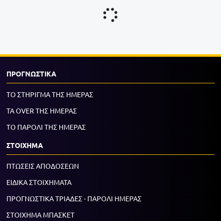
ΠΡΟΓΝΩΣΤΙΚΑ
ΤΟ ΣΤΗΡΙΓΜΑ ΤΗΣ ΗΜΕΡΑΣ
ΤΑ OVER ΤΗΣ ΗΜΕΡΑΣ
ΤΟ ΠΑΡΟΛΙ ΤΗΣ ΗΜΕΡΑΣ
ΣΤΟΙΧΗΜΑ
ΠΤΩΣΕΙΣ ΑΠΟΔΟΣΕΩΝ
ΕΙΔΙΚΑ ΣΤΟΙΧΗΜΑΤΑ
ΠΡΟΓΝΩΣΤΙΚΑ ΤΡΙΑΔΕΣ - ΠΑΡΟΛΙ ΗΜΕΡΑΣ
ΣΤΟΙΧΗΜΑ ΜΠΑΣΚΕΤ