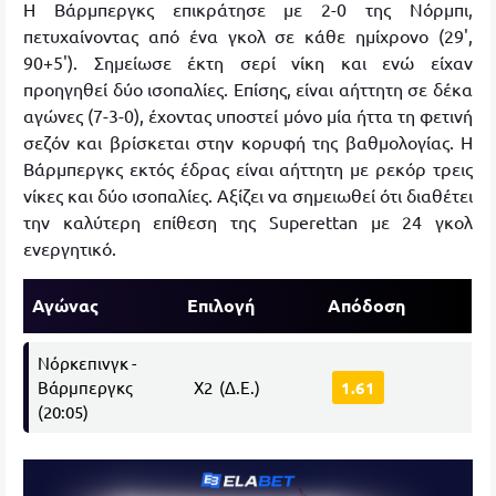
Η Βάρμπεργκς επικράτησε με 2-0 της Νόρμπι,
πετυχαίνοντας από ένα γκολ σε κάθε ημίχρονο (29',
90+5'). Σημείωσε έκτη σερί νίκη και ενώ είχαν
προηγηθεί δύο ισοπαλίες. Επίσης, είναι αήττητη σε δέκα
αγώνες (7-3-0), έχοντας υποστεί μόνο μία ήττα τη φετινή
σεζόν και βρίσκεται στην κορυφή της βαθμολογίας. Η
Βάρμπεργκς εκτός έδρας είναι αήττητη με ρεκόρ τρεις
νίκες και δύο ισοπαλίες. Αξίζει να σημειωθεί ότι διαθέτει
την καλύτερη επίθεση της Superettan με 24 γκολ
ενεργητικό.
Αγώνας
Επιλογή
Απόδοση
Νόρκεπινγκ -
Βάρμπεργκς
Χ2 (Δ.Ε.)
1.61
(20:05)