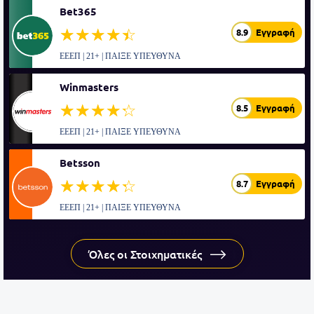
Bet365
☆☆☆☆☆
★★★★★
8.9
Εγγραφή
ΕΕΕΠ | 21+ | ΠΑΙΞΕ ΥΠΕΥΘΥΝΑ
Winmasters
☆☆☆☆☆
★★★★★
8.5
Εγγραφή
ΕΕΕΠ | 21+ | ΠΑΙΞΕ ΥΠΕΥΘΥΝΑ
Betsson
☆☆☆☆☆
★★★★★
8.7
Εγγραφή
ΕΕΕΠ | 21+ | ΠΑΙΞΕ ΥΠΕΥΘΥΝΑ
Όλες οι Στοιχηματικές