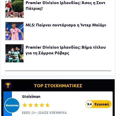
Premier Division Ιρλανδίας: Άσος η Σεντ
Πάτρικς!
MLS: Παίρνει ποντάρισμα η Ίντερ Μαϊάμι
Premier Division Ιρλανδίας: Βήμα τίτλου
για τη Σάμροκ Ρόβερς
TOP ΣΤΟΙΧΗΜΑΤΙΚΕΣ
Stoiximan
☆☆☆☆☆
★★★★★
9.4
Εγγραφή
ΕΕΕΠ | 21+ | ΠΑΙΞΕ ΥΠΕΥΘΥΝΑ