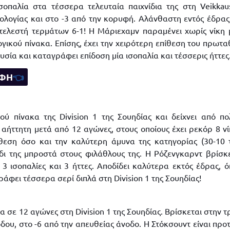
οπαλία στα τέσσερα τελευταία παιχνίδια της στη Veikkaus
ολογίας και στο -3 από την κορυφή. Αλάνθαστη εντός έδρας
ντελεστή τερμάτων 6-1! Η Μάριεχαμν παραμένει χωρίς νίκη
ογικού πίνακα. Επίσης, έχει την χειρότερη επίθεση του πρωτ
ουσία και καταγράφει επίδοση μία ισοπαλία και τέσσερις ήττες
ΑΦΗ
👈
ύ πίνακα της Division 1 της Σουηδίας και δείχνει από πο
αήττητη μετά από 12 αγώνες, στους οποίους έχει ρεκόρ 8 νί
ίθεση όσο και την καλύτερη άμυνα της κατηγορίας (30-10 
δι της μπροστά στους φιλάθλους της. Η Ρόζενγκαρντ βρίσκ
3 ισοπαλίες και 3 ήττες. Αποδίδει καλύτερα εκτός έδρας, ό
ράφει τέσσερα σερί διπλά στη Division 1 της Σουηδίας!
τα σε 12 αγώνες στη Division 1 της Σουηδίας. Βρίσκεται στην τ
δου, στο -6 από την απευθείας άνοδο. Η Στόκσουντ είναι προ