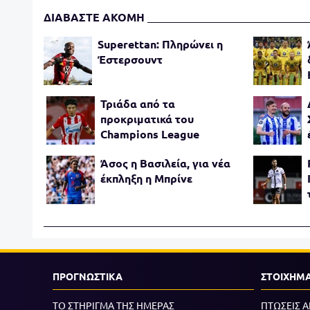
ΔΙΑΒΑΣΤΕ ΑΚΟΜΗ
Superettan: Πληρώνει η
Έστερσουντ
Τριάδα από τα
προκριματικά του
Champions League
Άσος η Βασιλεία, για νέα
έκπληξη η Μπρίνε
ΠΡΟΓΝΩΣΤΙΚΑ
ΣΤΟΙΧΗΜ
ΤΟ ΣΤΗΡΙΓΜΑ ΤΗΣ ΗΜΕΡΑΣ
ΠΤΩΣΕΙΣ 