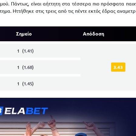
μού. Πάντως, είναι αήττητη στα τέσσερα πιο πρόσφατα παιχν
στημα. Ηττήθηκε στις τρεις από τις πέντε εκτός έδρας αναμετρ
Σημείο
Απόδοση
1 (
1.41
)
1 (
1.68
)
3.43
1 (
1.45
)