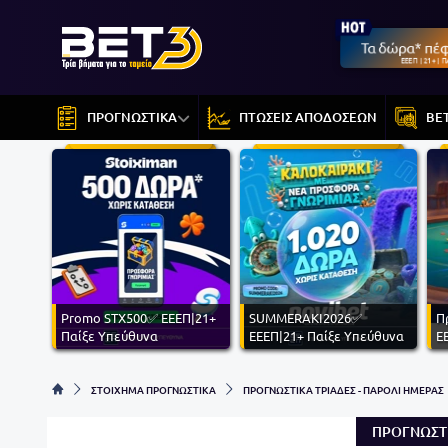
Τα δώρα* πέφ
ΕΕΕΠ | 21+ |
ΠΡΟΓΝΩΣΤΙΚΑ
ΠΤΩΣΕΙΣ ΑΠΟΔΟΣΕΩΝ
BET
Promo STX500✅ ΕΕΕΠ|21+
SUMMERAKI2026✅
Π
Παίξε Υπεύθυνα
ΕΕΕΠ|21+ Παίξε Υπεύθυνα
Ε
ΣΤΟΙΧΗΜΑ ΠΡΟΓΝΩΣΤΙΚΑ
ΠΡΟΓΝΩΣΤΙΚΑ ΤΡΙΑΔΕΣ - ΠΑΡΟΛΙ ΗΜΕΡΑΣ
ΠΡΟΓΝΩΣΤΙ