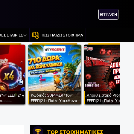
ΕΓΓΡΑΦΗ
ΕΣ ΕΤΑΙΡΙΕΣ
ΠΩΣ ΠΑΙΖΩ ΣΤΟΙΧΗΜΑ
r*✅ ΕΕΕΠ|21+
Κωδικός SUMMER710✅
Αποκλειστικό Promo✅
να
ΕΕΕΠ|21+ Παίξε Υπεύθυνα
ΕΕΕΠ|21+ Παίξε Υπεύθυνα
TOP ΣΤΟΙΧΗΜΑΤΙΚΕΣ