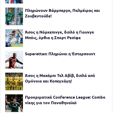
Πληρώνουν Βάρμπεργκ, Παλμέιρας και
Ζουβεντούδε!
Άσος η Νόρκεπινγκ, διπλό η Γιουνγκ
Μπόις, όρθια η Σπορτ Ρεσίφε
Superettan: Πληρώνει η Έστερσουντ
Άσος η Μακάμπι Τελ Αβίβ, διπλά από
Ομόνοια και Κοπεγχάγη!
Προκριματικά Conference League: Combo
νίκης για τον Παναθηναϊκό