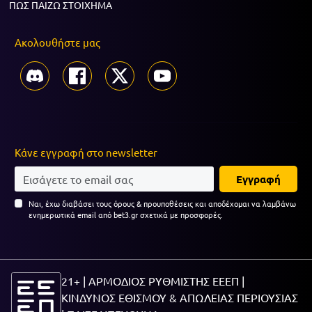
ΠΩΣ ΠΑΙΖΩ ΣΤΟΙΧΗΜΑ
Ακολουθήστε μας
Κάνε εγγραφή στο newsletter
Εγγραφή
Ναι, έχω διαβάσει τους όρους & προυποθέσεις και αποδέχομαι να λαμβάνω
ενημερωτικά email από bet3.gr σχετικά με προσφορές.
21+ | ΑΡΜΟΔΙΟΣ ΡΥΘΜΙΣΤΗΣ ΕΕΕΠ |
ΚΙΝΔΥΝΟΣ ΕΘΙΣΜΟΥ & ΑΠΩΛΕΙΑΣ ΠΕΡΙΟΥΣΙΑΣ