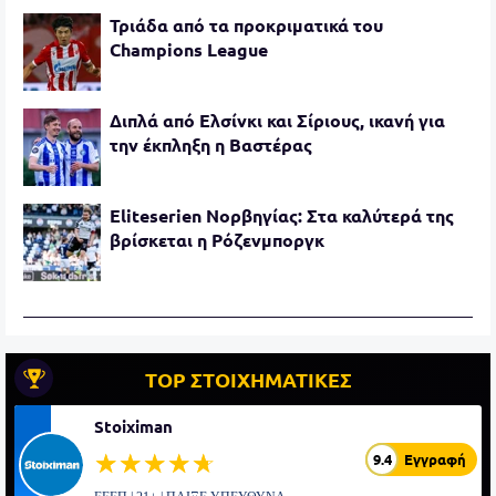
Τριάδα από τα προκριματικά του
Champions League
Διπλά από Ελσίνκι και Σίριους, ικανή για
την έκπληξη η Βαστέρας
Eliteserien Νορβηγίας: Στα καλύτερά της
βρίσκεται η Ρόζενμποργκ
TOP ΣΤΟΙΧΗΜΑΤΙΚΕΣ
Stoiximan
☆☆☆☆☆
★★★★★
9.4
Εγγραφή