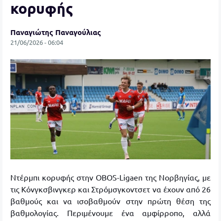
κορυφής
Παναγιώτης Παναγούλιας
21/06/2026 - 06:04
Ντέρμπι κορυφής στην OBOS-Ligaen της Νορβηγίας, με
τις Κόνγκσβινγκερ και Στρόμσγκοντσετ να έχουν από 26
βαθμούς και να ισοβαθμούν στην πρώτη θέση της
βαθμολογίας. Περιμένουμε ένα αμφίρροπο, αλλά