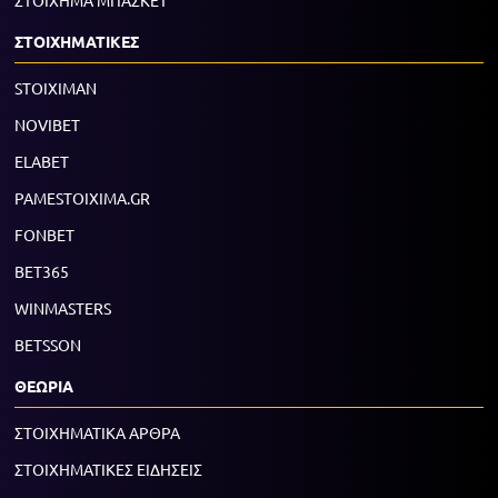
ΣΤΟΙΧΗΜΑ ΜΠΑΣΚΕΤ
ΣΤΟΙΧΗΜΑΤΙΚΕΣ
STOIXIMAN
NOVIBET
ELABET
PAMESTOIXIMA.GR
FONBET
BET365
WINMASTERS
BETSSON
ΘΕΩΡΙΑ
ΣΤΟΙΧΗΜΑΤΙΚΑ ΑΡΘΡΑ
ΣΤΟΙΧΗΜΑΤΙΚΕΣ ΕΙΔΗΣΕΙΣ