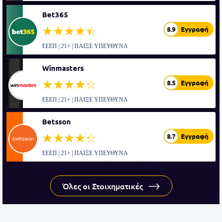
Bet365
☆☆☆☆☆
★★★★★
8.9
Εγγραφή
ΕΕΕΠ | 21+ | ΠΑΙΞΕ ΥΠΕΥΘΥΝΑ
Winmasters
☆☆☆☆☆
★★★★★
8.5
Εγγραφή
ΕΕΕΠ | 21+ | ΠΑΙΞΕ ΥΠΕΥΘΥΝΑ
Betsson
☆☆☆☆☆
★★★★★
8.7
Εγγραφή
ΕΕΕΠ | 21+ | ΠΑΙΞΕ ΥΠΕΥΘΥΝΑ
Όλες οι Στοιχηματικές