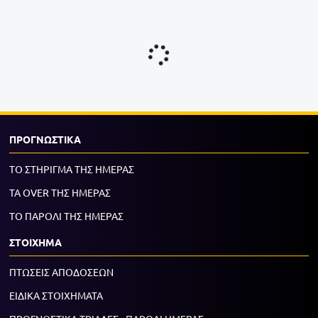
ΠΡΟΓΝΩΣΤΙΚΑ
ΤΟ ΣΤΗΡΙΓΜΑ ΤΗΣ ΗΜΕΡΑΣ
ΤΑ OVER ΤΗΣ ΗΜΕΡΑΣ
ΤΟ ΠΑΡΟΛΙ ΤΗΣ ΗΜΕΡΑΣ
ΣΤΟΙΧΗΜΑ
ΠΤΩΣΕΙΣ ΑΠΟΔΟΣΕΩΝ
ΕΙΔΙΚΑ ΣΤΟΙΧΗΜΑΤΑ