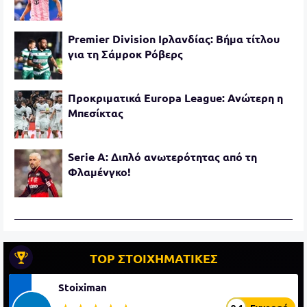
Premier Division Ιρλανδίας: Βήμα τίτλου
για τη Σάμροκ Ρόβερς
Προκριματικά Europa League: Ανώτερη η
Μπεσίκτας
Serie A: Διπλό ανωτερότητας από τη
Φλαμένγκο!
TOP ΣΤΟΙΧΗΜΑΤΙΚΕΣ
Stoiximan