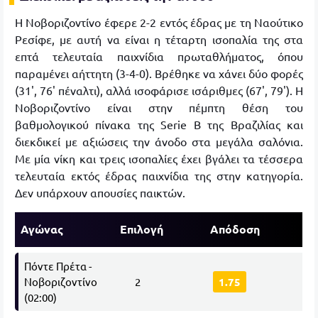
Η Νοβοριζοντίνο έφερε 2-2 εντός έδρας με τη Ναούτικο
Ρεσίφε, με αυτή να είναι η τέταρτη ισοπαλία της στα
επτά τελευταία παιχνίδια πρωταθλήματος, όπου
παραμένει αήττητη (3-4-0). Βρέθηκε να χάνει δύο φορές
(31', 76' πέναλτι), αλλά ισοφάρισε ισάριθμες (67', 79'). Η
Νοβοριζοντίνο είναι στην πέμπτη θέση του
βαθμολογικού πίνακα της Serie B της Βραζιλίας και
διεκδικεί με αξιώσεις την άνοδο στα μεγάλα σαλόνια.
Με μία νίκη και τρεις ισοπαλίες έχει βγάλει τα τέσσερα
τελευταία εκτός έδρας παιχνίδια της στην κατηγορία.
Δεν υπάρχουν απουσίες παικτών.
Αγώνας
Επιλογή
Απόδοση
Πόντε Πρέτα -
Νοβοριζοντίνο
2
1.75
(02:00)