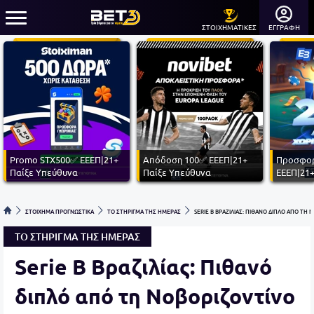
ΣΤΟΙΧΗΜΑΤΙΚΕΣ
ΕΓΓΡΑΦΗ
Promo STX500✅ ΕΕΕΠ|21+
Απόδοση 100✅ ΕΕΕΠ|21+
Προσφορ
Παίξε Υπεύθυνα
Παίξε Υπεύθυνα
ΕΕΕΠ|21+
ΣΤΟΙΧΗΜΑ ΠΡΟΓΝΩΣΤΙΚΑ
ΤΟ ΣΤΗΡΙΓΜΑ ΤΗΣ ΗΜΕΡΑΣ
SERIE B ΒΡΑΖΙΛΙΑΣ: ΠΙΘΑΝΟ ΔΙΠΛΟ ΑΠΟ ΤΗ
ΤΟ ΣΤΗΡΙΓΜΑ ΤΗΣ ΗΜΕΡΑΣ
Serie B Βραζιλίας: Πιθανό
διπλό από τη Νοβοριζοντίνο