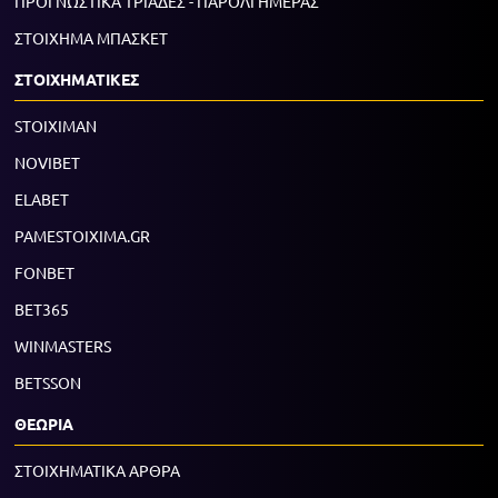
ΠΡΟΓΝΩΣΤΙΚΑ ΤΡΙΑΔΕΣ - ΠΑΡΟΛΙ ΗΜΕΡΑΣ
ΣΤΟΙΧΗΜΑ ΜΠΑΣΚΕΤ
ΣΤΟΙΧΗΜΑΤΙΚΕΣ
STOIXIMAN
NOVIBET
ELABET
PAMESTOIXIMA.GR
FONBET
BET365
WINMASTERS
BETSSON
ΘΕΩΡΙΑ
ΣΤΟΙΧΗΜΑΤΙΚΑ ΑΡΘΡΑ