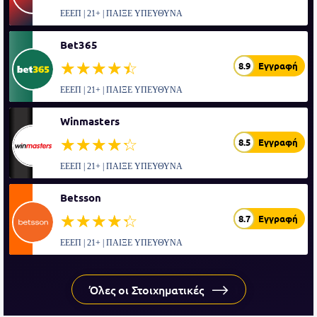
ΕΕΕΠ | 21+ | ΠΑΙΞΕ ΥΠΕΥΘΥΝΑ
Bet365
☆☆☆☆☆
★★★★★
8.9
Εγγραφή
ΕΕΕΠ | 21+ | ΠΑΙΞΕ ΥΠΕΥΘΥΝΑ
Winmasters
☆☆☆☆☆
★★★★★
8.5
Εγγραφή
ΕΕΕΠ | 21+ | ΠΑΙΞΕ ΥΠΕΥΘΥΝΑ
Betsson
☆☆☆☆☆
★★★★★
8.7
Εγγραφή
ΕΕΕΠ | 21+ | ΠΑΙΞΕ ΥΠΕΥΘΥΝΑ
Όλες οι Στοιχηματικές