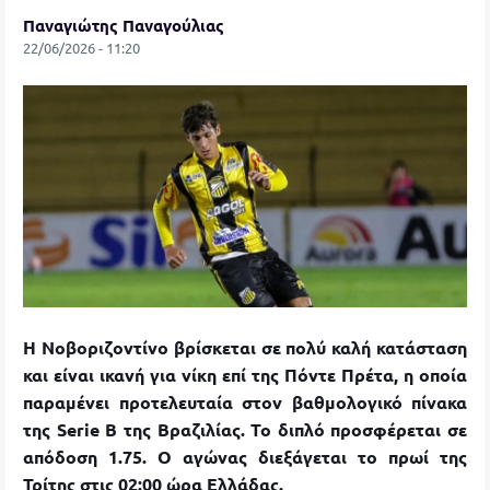
Παναγιώτης Παναγούλιας
22/06/2026 - 11:20
Η Νοβοριζοντίνο βρίσκεται σε πολύ καλή κατάσταση
και είναι ικανή για νίκη επί της Πόντε Πρέτα, η οποία
παραμένει προτελευταία στον βαθμολογικό πίνακα
της Serie B της Βραζιλίας. Το διπλό προσφέρεται σε
απόδοση 1.75. Ο αγώνας διεξάγεται το πρωί της
Τρίτης στις 02:00 ώρα Ελλάδας.