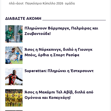
πλέι-άουτ
Παγκόσμιο Κύπελλο 2026
ομάδα
ΔΙΑΒΑΣΤΕ ΑΚΟΜΗ
Πληρώνουν Βάρμπεργκ, Παλμέιρας και
Ζουβεντούδε!
Άσος η Νόρκεπινγκ, διπλό η Γιουνγκ
Μπόις, όρθια η Σπορτ Ρεσίφε
Superettan: Πληρώνει η Έστερσουντ
Άσος η Μακάμπι Τελ Αβίβ, διπλά από
Ομόνοια και Κοπεγχάγη!