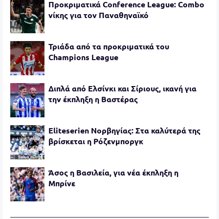
Προκριματικά Conference League: Combo
νίκης για τον Παναθηναϊκό
Τριάδα από τα προκριματικά του
Champions League
Διπλά από Ελσίνκι και Σίριους, ικανή για
την έκπληξη η Βαστέρας
Eliteserien Νορβηγίας: Στα καλύτερά της
βρίσκεται η Ρόζενμποργκ
Άσος η Βασιλεία, για νέα έκπληξη η
Μπρίνε