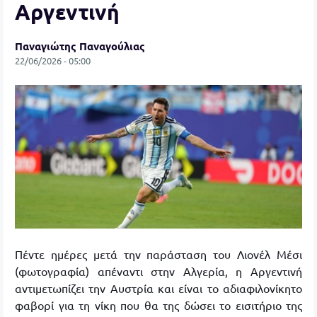
Αργεντινή
Παναγιώτης Παναγούλιας
22/06/2026 - 05:00
Πέντε ημέρες μετά την παράσταση του Λιονέλ Μέσι
(φωτογραφία) απέναντι στην Αλγερία, η Αργεντινή
αντιμετωπίζει την Αυστρία και είναι το αδιαφιλονίκητο
φαβορί για τη νίκη που θα της δώσει το εισιτήριο της