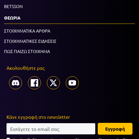
BETSSON
ΘΕΩΡΙΑ
ΣΤΟΙΧΗΜΑΤΙΚΑ ΑΡΘΡΑ
ΣΤΟΙΧΗΜΑΤΙΚΕΣ ΕΙΔΗΣΕΙΣ
ΠΩΣ ΠΑΙΖΩ ΣΤΟΙΧΗΜΑ
Ακολουθήστε μας
Κάνε εγγραφή στο newsletter
Εγγραφή