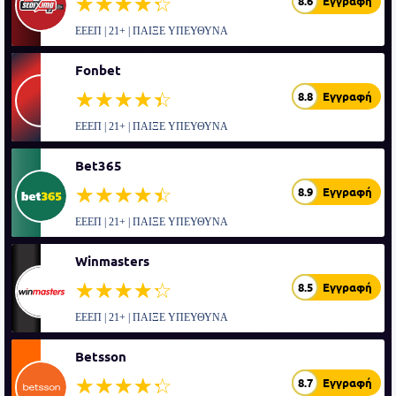
☆☆☆☆☆
★★★★★
8.6
Εγγραφή
ΕΕΕΠ | 21+ | ΠΑΙΞΕ ΥΠΕΥΘΥΝΑ
Fonbet
☆☆☆☆☆
★★★★★
8.8
Εγγραφή
ΕΕΕΠ | 21+ | ΠΑΙΞΕ ΥΠΕΥΘΥΝΑ
Bet365
☆☆☆☆☆
★★★★★
8.9
Εγγραφή
ΕΕΕΠ | 21+ | ΠΑΙΞΕ ΥΠΕΥΘΥΝΑ
Winmasters
☆☆☆☆☆
★★★★★
8.5
Εγγραφή
ΕΕΕΠ | 21+ | ΠΑΙΞΕ ΥΠΕΥΘΥΝΑ
Betsson
☆☆☆☆☆
★★★★★
8.7
Εγγραφή