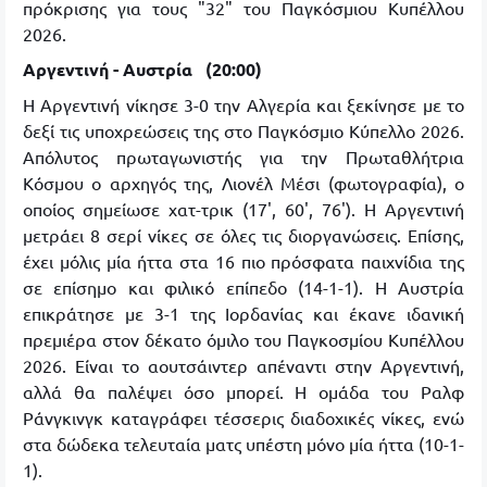
πρόκρισης για τους "32" του Παγκόσμιου Κυπέλλου
2026.
Αργεντινή - Αυστρία (20:00)
Η Αργεντινή νίκησε 3-0 την Αλγερία και ξεκίνησε με το
δεξί τις υποχρεώσεις της στο Παγκόσμιο Κύπελλο 2026.
Απόλυτος πρωταγωνιστής για την Πρωταθλήτρια
Κόσμου ο αρχηγός της, Λιονέλ Μέσι (φωτογραφία), ο
οποίος σημείωσε χατ-τρικ (17', 60', 76'). Η Αργεντινή
μετράει 8 σερί νίκες σε όλες τις διοργανώσεις. Επίσης,
έχει μόλις μία ήττα στα 16 πιο πρόσφατα παιχνίδια της
σε επίσημο και φιλικό επίπεδο (14-1-1). Η Αυστρία
επικράτησε με 3-1 της Ιορδανίας και έκανε ιδανική
πρεμιέρα στον δέκατο όμιλο του Παγκοσμίου Κυπέλλου
2026. Είναι το αουτσάιντερ απέναντι στην Αργεντινή,
αλλά θα παλέψει όσο μπορεί. Η ομάδα του Ραλφ
Ράνγκινγκ καταγράφει τέσσερις διαδοχικές νίκες, ενώ
στα δώδεκα τελευταία ματς υπέστη μόνο μία ήττα (10-1-
1).