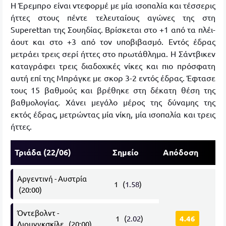
Η Έρεμπρο είναι ντεφορμέ με μία ισοπαλία και τέσσερις
ήττες στους πέντε τελευταίους αγώνες της στη
Superettan της Σουηδίας. Βρίσκεται στο +1 από τα πλέι-
άουτ και στο +3 από τον υποβιβασμό. Εντός έδρας
μετράει τρεις σερί ήττες στο πρωτάθλημα. Η Σάντβικεν
καταγράφει τρεις διαδοχικές νίκες και πιο πρόσφατη
αυτή επί της Μπράγκε με σκορ 3-2 εντός έδρας. Έφτασε
τους 15 βαθμούς και βρέθηκε στη δέκατη θέση της
βαθμολογίας. Χάνει μεγάλο μέρος της δύναμης της
εκτός έδρας, μετρώντας μία νίκη, μία ισοπαλία και τρεις
ήττες.
Τριάδα (22/06)
Σημείο
Απόδοση
Αργεντινή - Αυστρία
1 (
1.58
)
(20:00)
Όντεβολντ -
1 (
2.02
)
4.46
Λιουνγκσκίλε (20:00)