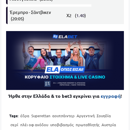
Έρεμπρο - Σάντβικεν
Χ2 (
1.40
)
(20:05)
Ήρθε στην Ελλάδα & το bet3 εγκρίνει για
εγγραφή
!
Tags:
έδρα
Superettan
αουτσάιντερ
Αργεντινή
Σουηδία
σερί
πλέι οφ ανόδου
υποβιβασμός
πρωταθλητής
Αυστρία