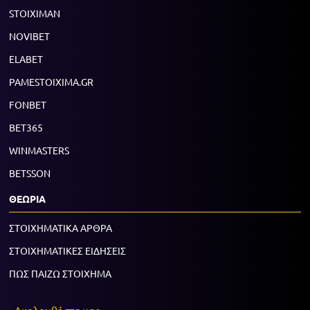
STOIXIMAN
NOVIBET
ELABET
PAMESTOIXIMA.GR
FONBET
BET365
WINMASTERS
BETSSON
ΘΕΩΡΙΑ
ΣΤΟΙΧΗΜΑΤΙΚΑ ΑΡΘΡΑ
ΣΤΟΙΧΗΜΑΤΙΚΕΣ ΕΙΔΗΣΕΙΣ
ΠΩΣ ΠΑΙΖΩ ΣΤΟΙΧΗΜΑ