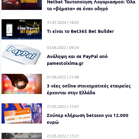
Netbet Ταυτοποίηση Λογαριασμού: Όλα
τα «βήματα» σε έναν οδηγό
31.07.2024 | 18:03
Τι είναι το Bet365 Bet Builder
03.06.2022 | 09:24
Ανάληψη και σε PayPal από
pamestoixima.gr
01.06.2022 | 21:48
3 νέες online στοιχηματικές εταιρείες
έρχονται στην Ελλάδα
27.05.2022 | 17:41
Σούπερ κλήρωση betsson για 12.000
ευρώ
23.05.2022 | 17:27