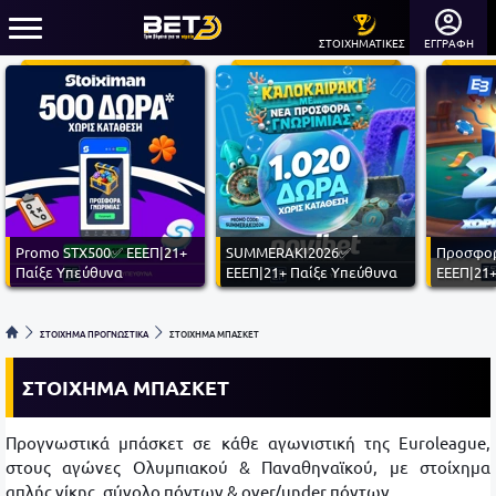
ΣΤΟΙΧΗΜΑΤΙΚΕΣ
ΕΓΓΡΑΦΗ
Promo STX500✅ ΕΕΕΠ|21+
SUMMERAKI2026✅
Προσφορ
Παίξε Υπεύθυνα
ΕΕΕΠ|21+ Παίξε Υπεύθυνα
ΕΕΕΠ|21+
ΣΤΟΙΧΗΜΑ ΠΡΟΓΝΩΣΤΙΚΑ
ΣΤΟΙΧΗΜΑ ΜΠΑΣΚΕΤ
ΣΤΟΙΧΗΜΑ ΜΠΑΣΚΕΤ
Προγνωστικά μπάσκετ σε κάθε αγωνιστική της Euroleague,
στους αγώνες Ολυμπιακού & Παναθηναϊκού, με στοίχημα
απλής νίκης, σύνολο πόντων & over/under πόντων.