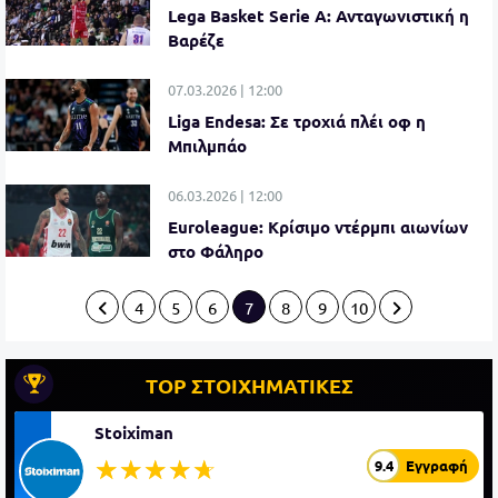
Lega Basket Serie A: Ανταγωνιστική η
Βαρέζε
07.03.2026 | 12:00
Liga Endesa: Σε τροχιά πλέι οφ η
Μπιλμπάο
06.03.2026 | 12:00
Euroleague: Κρίσιμο ντέρμπι αιωνίων
στο Φάληρο
4
5
6
7
8
9
10
TOP ΣΤΟΙΧΗΜΑΤΙΚΕΣ
Stoiximan
☆☆☆☆☆
★★★★★
9.4
Εγγραφή