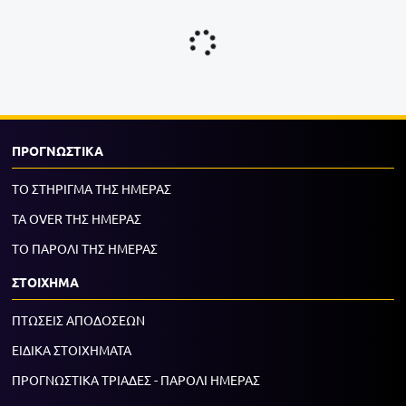
ΠΡΟΓΝΩΣΤΙΚΑ
ΤΟ ΣΤΗΡΙΓΜΑ ΤΗΣ ΗΜΕΡΑΣ
ΤΑ OVER ΤΗΣ ΗΜΕΡΑΣ
ΤΟ ΠΑΡΟΛΙ ΤΗΣ ΗΜΕΡΑΣ
ΣΤΟΙΧΗΜΑ
ΠΤΩΣΕΙΣ ΑΠΟΔΟΣΕΩΝ
ΕΙΔΙΚΑ ΣΤΟΙΧΗΜΑΤΑ
ΠΡΟΓΝΩΣΤΙΚΑ ΤΡΙΑΔΕΣ - ΠΑΡΟΛΙ ΗΜΕΡΑΣ