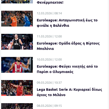
Φενέρμπαχτσε!
12.03.2026 | 08:14
Euroleague: Ανταγωνιστική έως το
φινάλε η Βαλένθια
11.03.2026 | 12:00
Euroleague: Ομάδα έδρας η Βίρτους
Μπολόνια
10.03.2026 | 12:00
Euroleague: Φεύγει νικητής από το
Παρίσι ο Ολυμπιακός
09.03.2026 | 10:37
Lega Basket Serie A: Κυριαρχεί δίχως
άγχος το Μιλάνο
08.03.2026 | 09:15