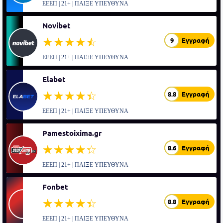
ΕΕΕΠ | 21+ | ΠΑΙΞΕ ΥΠΕΥΘΥΝΑ
Novibet
☆☆☆☆☆
★★★★★
9
Εγγραφή
ΕΕΕΠ | 21+ | ΠΑΙΞΕ ΥΠΕΥΘΥΝΑ
Elabet
☆☆☆☆☆
★★★★★
8.8
Εγγραφή
ΕΕΕΠ | 21+ | ΠΑΙΞΕ ΥΠΕΥΘΥΝΑ
Pamestoixima.gr
☆☆☆☆☆
★★★★★
8.6
Εγγραφή
ΕΕΕΠ | 21+ | ΠΑΙΞΕ ΥΠΕΥΘΥΝΑ
Fonbet
☆☆☆☆☆
★★★★★
8.8
Εγγραφή
ΕΕΕΠ | 21+ | ΠΑΙΞΕ ΥΠΕΥΘΥΝΑ