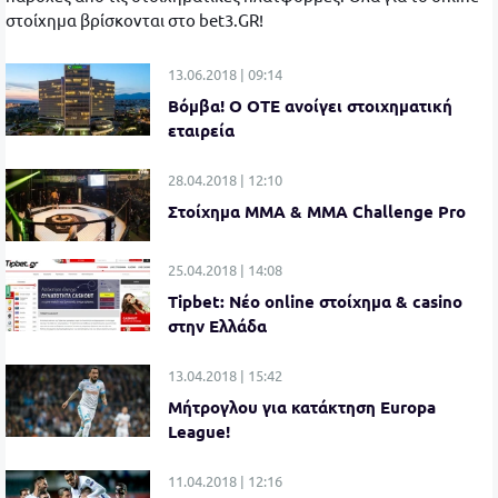
στοίχημα βρίσκονται στο bet3.GR!
13.06.2018 | 09:14
Βόμβα! Ο ΟΤΕ ανοίγει στοιχηματική
εταιρεία
28.04.2018 | 12:10
Στοίχημα MMA & MMA Challenge Pro
25.04.2018 | 14:08
Tipbet: Νέο online στοίχημα & casino
στην Ελλάδα
13.04.2018 | 15:42
Μήτρογλου για κατάκτηση Europa
League!
11.04.2018 | 12:16