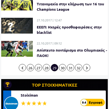
Τιτανομαχία στην κλήρωση των 16 του
Champions League
27.10.2017 | 12:47
ΕΕΕΠ: Ηχηρές προσθαφαιρέσεις στην
blacklist
22.10.2017 | 09:12
Απίστευτο ποντάρισμα στο Ολυμπιακός -
ΠΑΟΚ!
26
27
28
29
30
31
32
TOP ΣΤΟΙΧΗΜΑΤΙΚΕΣ
Stoiximan
☆☆☆☆☆
★★★★★
9.4
Εγγραφή