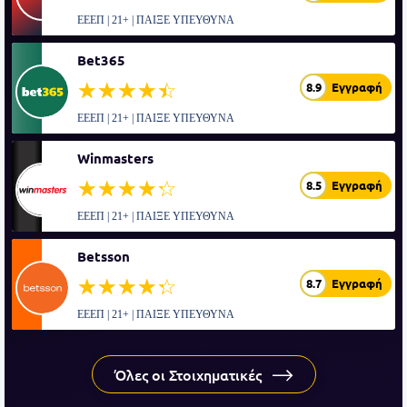
ΕΕΕΠ | 21+ | ΠΑΙΞΕ ΥΠΕΥΘΥΝΑ
Bet365
☆☆☆☆☆
★★★★★
8.9
Εγγραφή
ΕΕΕΠ | 21+ | ΠΑΙΞΕ ΥΠΕΥΘΥΝΑ
Winmasters
☆☆☆☆☆
★★★★★
8.5
Εγγραφή
ΕΕΕΠ | 21+ | ΠΑΙΞΕ ΥΠΕΥΘΥΝΑ
Betsson
☆☆☆☆☆
★★★★★
8.7
Εγγραφή
ΕΕΕΠ | 21+ | ΠΑΙΞΕ ΥΠΕΥΘΥΝΑ
Όλες οι Στοιχηματικές