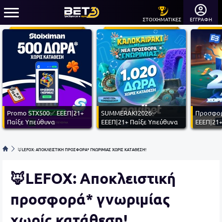
ΣΤΟΙΧΗΜΑΤΙΚΕΣ
ΕΓΓΡΑΦΗ
Promo STX500✅ ΕΕΕΠ|21+
SUMMERAKI2026✅
Προσφορ
Παίξε Υπεύθυνα
ΕΕΕΠ|21+ Παίξε Υπεύθυνα
ΕΕΕΠ|21+
🦊LEFOX: ΑΠΟΚΛΕΙΣΤΙΚΗ ΠΡΟΣΦΟΡΑ* ΓΝΩΡΙΜΙΑΣ ΧΩΡΙΣ ΚΑΤΑΘΕΣΗ!
🦊LEFOX: Αποκλειστική
προσφορά* γνωριμίας
χωρίς κατάθεση!