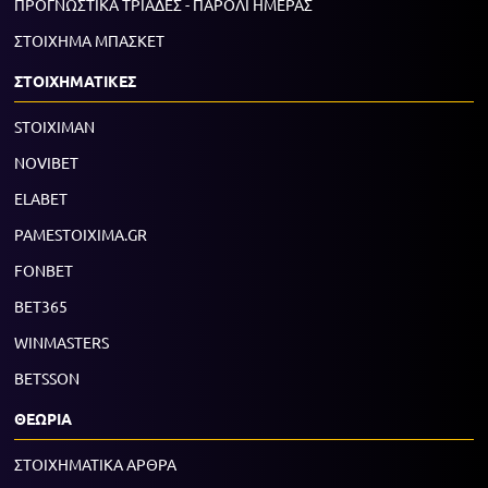
ΠΡΟΓΝΩΣΤΙΚΑ ΤΡΙΑΔΕΣ - ΠΑΡΟΛΙ ΗΜΕΡΑΣ
ΣΤΟΙΧΗΜΑ ΜΠΑΣΚΕΤ
ΣΤΟΙΧΗΜΑΤΙΚΕΣ
STOIXIMAN
NOVIBET
ELABET
PAMESTOIXIMA.GR
FONBET
BET365
WINMASTERS
BETSSON
ΘΕΩΡΙΑ
ΣΤΟΙΧΗΜΑΤΙΚΑ ΑΡΘΡΑ