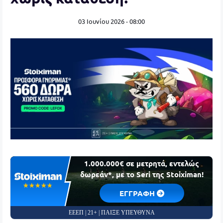
03 Ιουνίου 2026 - 08:00
1.000.000€ σε μετρητά, εντελώς
δωρεάν*, με το Seri της Stoiximan!
☆☆☆☆☆
★★★★★
EΓΓΡΑΦΗ
ΕΕΕΠ | 21+ | ΠΑΙΞΕ ΥΠΕΥΘΥΝΑ