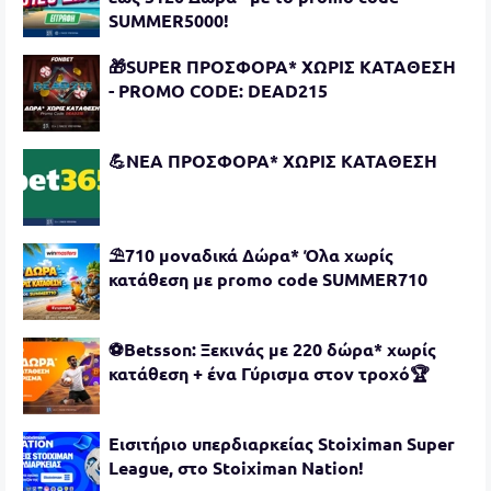
SUMMER5000!
🎁SUPER ΠΡΟΣΦΟΡΑ* ΧΩΡΙΣ ΚΑΤΑΘΕΣΗ
- PROMO CODE: DEAD215
💪ΝΕΑ ΠΡΟΣΦΟΡΑ* ΧΩΡΙΣ ΚΑΤΑΘΕΣΗ
⛱️710 μοναδικά Δώρα* Όλα χωρίς
κατάθεση με promo code SUMMER710
⚽Betsson: Ξεκινάς με 220 δώρα* χωρίς
κατάθεση + ένα Γύρισμα στον τροχό🏆
Εισιτήριο υπερδιαρκείας Stoiximan Super
League, στο Stoiximan Nation!