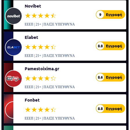
Novibet
☆☆☆☆☆
★★★★★
9
Εγγραφή
ΕΕΕΠ | 21+ | ΠΑΙΞΕ ΥΠΕΥΘΥΝΑ
Elabet
☆☆☆☆☆
★★★★★
8.8
Εγγραφή
ΕΕΕΠ | 21+ | ΠΑΙΞΕ ΥΠΕΥΘΥΝΑ
Pamestoixima.gr
☆☆☆☆☆
★★★★★
8.6
Εγγραφή
ΕΕΕΠ | 21+ | ΠΑΙΞΕ ΥΠΕΥΘΥΝΑ
Fonbet
☆☆☆☆☆
★★★★★
8.8
Εγγραφή
ΕΕΕΠ | 21+ | ΠΑΙΞΕ ΥΠΕΥΘΥΝΑ