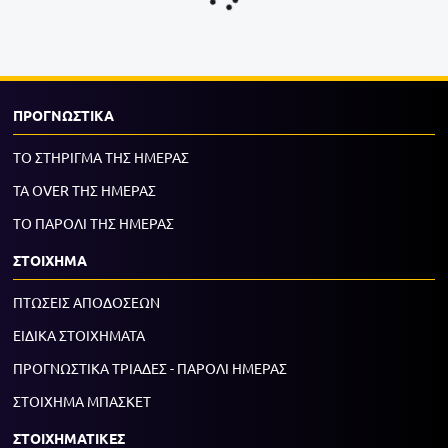
ΠΡΟΓΝΩΣΤΙΚΑ
ΤΟ ΣΤΗΡΙΓΜΑ ΤΗΣ ΗΜΕΡΑΣ
ΤΑ OVER ΤΗΣ ΗΜΕΡΑΣ
ΤΟ ΠΑΡΟΛΙ ΤΗΣ ΗΜΕΡΑΣ
ΣΤΟΙΧΗΜΑ
ΠΤΩΣΕΙΣ ΑΠΟΔΟΣΕΩΝ
ΕΙΔΙΚΑ ΣΤΟΙΧΗΜΑΤΑ
ΠΡΟΓΝΩΣΤΙΚΑ ΤΡΙΑΔΕΣ - ΠΑΡΟΛΙ ΗΜΕΡΑΣ
ΣΤΟΙΧΗΜΑ ΜΠΑΣΚΕΤ
ΣΤΟΙΧΗΜΑΤΙΚΕΣ