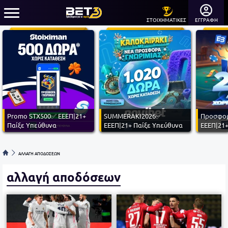
ΣΤΟΙΧΗΜΑΤΙΚΕΣ
ΕΓΓΡΑΦΗ
Promo STX500✅ ΕΕΕΠ|21+
SUMMERAKI2026✅
Προσφορ
Παίξε Υπεύθυνα
ΕΕΕΠ|21+ Παίξε Υπεύθυνα
ΕΕΕΠ|21+
ΑΛΛΑΓΗ ΑΠΟΔΟΣΕΩΝ
αλλαγή αποδόσεων