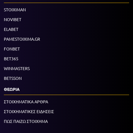
STOIXIMAN
NOVIBET
ELABET
PAMESTOIXIMA.GR
FONBET
BET365
WINMASTERS
BETSSON
ΘΕΩΡΙΑ
ΣΤΟΙΧΗΜΑΤΙΚΑ ΑΡΘΡΑ
ΣΤΟΙΧΗΜΑΤΙΚΕΣ ΕΙΔΗΣΕΙΣ
ΠΩΣ ΠΑΙΖΩ ΣΤΟΙΧΗΜΑ