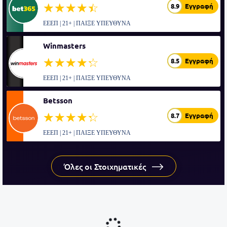
☆☆☆☆☆
★★★★★
8.9
Εγγραφή
ΕΕΕΠ | 21+ | ΠΑΙΞΕ ΥΠΕΥΘΥΝΑ
Winmasters
☆☆☆☆☆
★★★★★
8.5
Εγγραφή
ΕΕΕΠ | 21+ | ΠΑΙΞΕ ΥΠΕΥΘΥΝΑ
Betsson
☆☆☆☆☆
★★★★★
8.7
Εγγραφή
ΕΕΕΠ | 21+ | ΠΑΙΞΕ ΥΠΕΥΘΥΝΑ
Όλες οι Στοιχηματικές