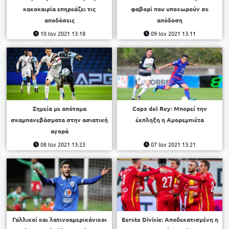
κακοκαιρία επηρεάζει τις
φαβορί που υποχωρούν σε
αποδόσεις
απόδοση
10 Ιαν 2021 13:18
09 Ιαν 2021 13:11
Σημεία με απότομα
Copa del Rey: Μπορεί την
σκαμπανεβάσματα στην ασιατική
έκπληξη η Αμορεμπιέτα
αγορά
08 Ιαν 2021 13:23
07 Ιαν 2021 13:21
Γαλλικοί και λατινοαμερικάνικοι
Eerste Divisie: Αποδεκατισμένη η