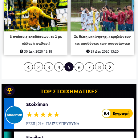
3 πτώσεις αποδόσεων, οι 2 με
Σε θέση εκκίνησης, χαμηλώνουν
αλλαγή φαβορί!
τις αποδόσεις των αουτσάιντερ
30 Δεκ 2020 13:18
29 Δεκ 2020 13:20
2
3
4
5
6
7
8
TOP ΣΤΟΙΧΗΜΑΤΙΚΕΣ
Stoiximan
☆☆☆☆☆
★★★★★
9.4
Εγγραφή
ΕΕΕΠ | 21+ | ΠΑΙΞΕ ΥΠΕΥΘΥΝΑ
Novibet