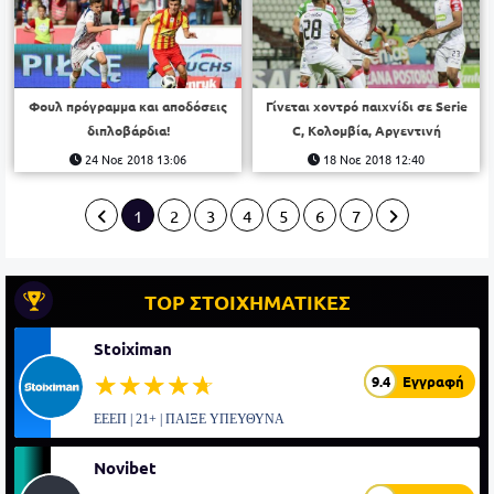
Φουλ πρόγραμμα και αποδόσεις
Γίνεται χοντρό παιχνίδι σε Serie
διπλοβάρδια!
C, Κολομβία, Αργεντινή
24 Νοε 2018 13:06
18 Νοε 2018 12:40
1
2
3
4
5
6
7
TOP ΣΤΟΙΧΗΜΑΤΙΚΕΣ
Stoiximan
☆☆☆☆☆
★★★★★
9.4
Εγγραφή
ΕΕΕΠ | 21+ | ΠΑΙΞΕ ΥΠΕΥΘΥΝΑ
Novibet