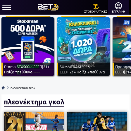
ΣΤΟΙΧΗΜΑΤΙΚΕΣ
ΕΓΓΡΑΦΗ
Promo STX500✅ ΕΕΕΠ|21+
SUMMERAKI2026✅
Προσφορ
Παίξε Υπεύθυνα
ΕΕΕΠ|21+ Παίξε Υπεύθυνα
ΕΕΕΠ|21+
ΠΛΕΟΝΕΚΤΗΜΑ ΓΚΟΛ
πλεονέκτημα γκολ