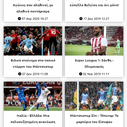
Αγώνες σαν αληθινοί, με
κύπελλο Βελγίου και όχι μόνο!
αληθινό ποντάρισμα
07 Απρ 2020 10:27
17 Δεκ 2019 12:27
Ειδικό στοίχημα στο τοπικό
Super League 1: Ξάνθη -
ντέρμπι του Μάντσεστερ
Ολυμπιακός
07 Δεκ 2019 11:09
02 Νοε 2019 11:11
Ιταλία - Ελλάδα: Μια
Μάντσεστερ Σίτι - Τότεναμ: Το
πολυσυζητημένη ανανέωση
μαρτύριο του Σίσυφου