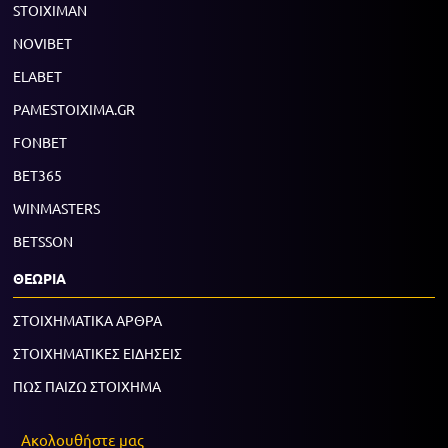
STOIXIMAN
NOVIBET
ELABET
PAMESTOIXIMA.GR
FONBET
BET365
WINMASTERS
BETSSON
ΘΕΩΡΙΑ
ΣΤΟΙΧΗΜΑΤΙΚΑ ΑΡΘΡΑ
ΣΤΟΙΧΗΜΑΤΙΚΕΣ ΕΙΔΗΣΕΙΣ
ΠΩΣ ΠΑΙΖΩ ΣΤΟΙΧΗΜΑ
Ακολουθήστε μας