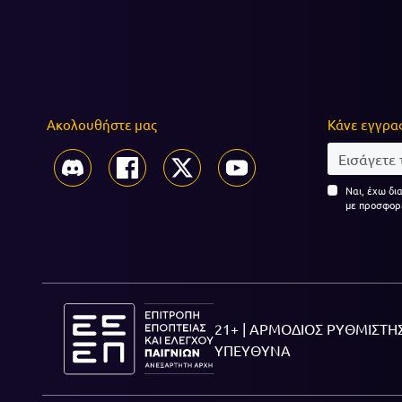
Ακολουθήστε μας
Κάνε εγγρα
Ναι, έχω δι
με προσφορ
21+ | ΑΡΜΟΔΙΟΣ ΡΥΘΜΙΣΤΗΣ
ΥΠΕΥΘΥΝΑ