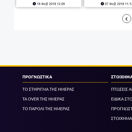
18 Φεβ 2018 12:09
07 Φεβ 2018 11:1
ΠΡΟΓΝΩΣΤΙΚΑ
ΣΤΟΙΧΗΜ
ΤΟ ΣΤΗΡΙΓΜΑ ΤΗΣ ΗΜΕΡΑΣ
ΠΤΩΣΕΙΣ 
ΤΑ OVER ΤΗΣ ΗΜΕΡΑΣ
ΕΙΔΙΚΑ ΣΤ
ΤΟ ΠΑΡΟΛΙ ΤΗΣ ΗΜΕΡΑΣ
ΠΡΟΓΝΩΣΤΙ
ΣΤΟΙΧΗΜΑ