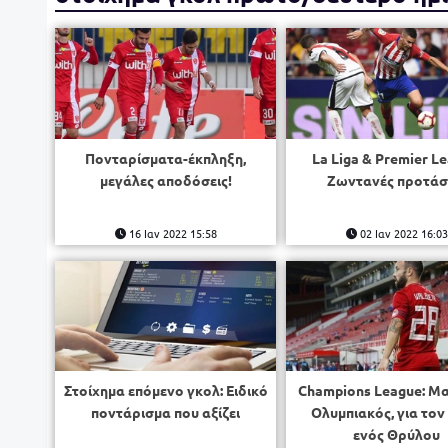
Πονταρίσματα-έκπληξη,
La Liga & Premier Le
μεγάλες αποδόσεις!
Ζωντανές προτάσ
16 Ιαν 2022 15:58
02 Ιαν 2022 16:03
Στοίχημα επόμενο γκολ: Ειδικό
Champions League: Μα
ποντάρισμα που αξίζει
Ολυμπιακός, για τον
ενός Θρύλου