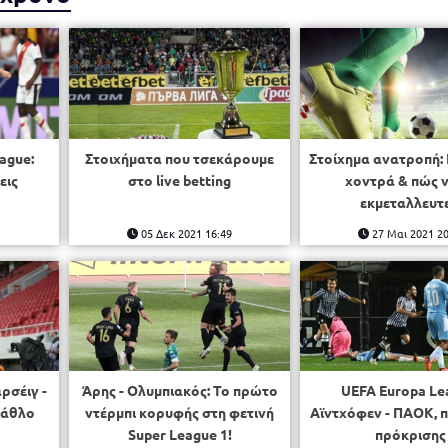
ague:
Στοιχήματα που τσεκάρουμε
Στοίχημα ανατροπή:
εις
στο live betting
χοντρά & πώς ν
εκμεταλλευτε
05 Δεκ 2021 16:49
27 Μαι 2021 20
ρσέιγ -
Άρης - Ολυμπιακός: Το πρώτο
UEFA Europa Le
 άθλο
ντέρμπι κορυφής στη φετινή
Αϊντχόφεν - ΠΑΟΚ, 
Super League 1!
πρόκρισης