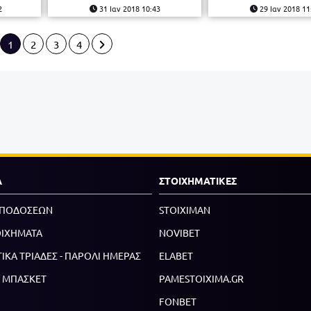
2
31 Ιαν 2018 10:43
29 Ιαν 2018 11
1
2
3
4
Α
ΣΤΟΙΧΗΜΑΤΙΚΕΣ
ΑΠΟΔΟΣΕΩΝ
STOIXIMAN
ΟΙΧΗΜΑΤΑ
NOVIBET
ΚΑ ΤΡΙΑΔΕΣ - ΠΑΡΟΛΙ ΗΜΕΡΑΣ
ELABET
 ΜΠΑΣΚΕΤ
PAMESTOIXIMA.GR
FONBET