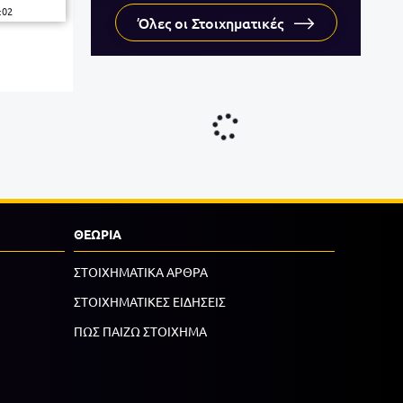
:02
Όλες οι Στοιχηματικές
ΘΕΩΡΙΑ
ΣΤΟΙΧΗΜΑΤΙΚΑ ΑΡΘΡΑ
ΣΤΟΙΧΗΜΑΤΙΚΕΣ ΕΙΔΗΣΕΙΣ
ΠΩΣ ΠΑΙΖΩ ΣΤΟΙΧΗΜΑ