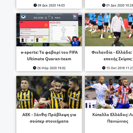
09 Δεκ 2020 14:03
01 Δεκ 2020 10:2
e-sports: Τα φαβορί του FIFA
Φινλανδία - Ελλάδα:
Ultimate Quaran-team
εποχής Σκίμπε;
26 Μάρ 2020 19:02
15 Οκτ 2018 11:2
ΑΕΚ - Ξάνθη: Πρόβλεψη για
Κύπελλο Ελλάδος: Λα
σούπερ στοιχήματα
Πανιώνιος