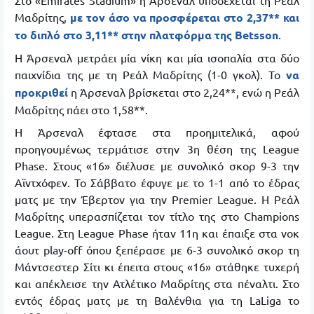
Στο «Emirates Stadium» η Άρσεναλ υποδέχεται τη Ρεάλ
Μαδρίτης,
με τον άσο να προσφέρεται στο 2,37** και
το διπλό στο 3,11** στην πλατφόρμα της Betsson
.
Η Άρσεναλ μετράει μία νίκη και μία ισοπαλία στα δύο
παιχνίδια της με τη Ρεάλ Μαδρίτης (1-0 γκολ). Το
να
προκριθεί
η Άρσεναλ βρίσκεται στο 2,24**, ενώ η Ρεάλ
Μαδρίτης πάει στο 1,58**.
Η Άρσεναλ έφτασε στα προημιτελικά, αφού
προηγουμένως τερμάτισε στην 3η θέση της League
Phase. Στους «16» διέλυσε με συνολικό σκορ 9-3 την
Αϊντχόφεν. Το Σάββατο έφυγε με το 1-1 από το έδρας
ματς με την Έβερτον για την Premier League. H Ρεάλ
Μαδρίτης υπερασπίζεται τον τίτλο της στο Champions
League. Στη League Phase ήταν 11η και έπαιξε στα νοκ
άουτ play-off όπου ξεπέρασε με 6-3 συνολικό σκορ τη
Μάντσεστερ Σίτι κι έπειτα στους «16» στάθηκε τυχερή
και απέκλεισε την Ατλέτικο Μαδρίτης στα πέναλτι. Στο
εντός έδρας ματς με τη Βαλένθια για τη LaLiga το