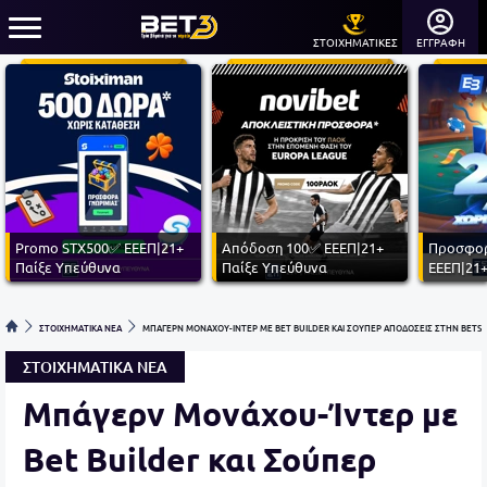
ΣΤΟΙΧΗΜΑΤΙΚΕΣ
ΕΓΓΡΑΦΗ
Promo STX500✅ ΕΕΕΠ|21+
Απόδοση 100✅ ΕΕΕΠ|21+
Προσφορ
Παίξε Υπεύθυνα
Παίξε Υπεύθυνα
ΕΕΕΠ|21+
ΣΤΟΙΧΗΜΑΤΙΚΑ ΝΕΑ
ΜΠΑΓΕΡΝ ΜΟΝΑΧΟΥ-ΙΝΤΕΡ ΜΕ BET BUILDER ΚΑΙ ΣΟΥΠΕΡ ΑΠΟΔΟΣΕΙΣ ΣΤΗΝ BETSSO
ΣΤΟΙΧΗΜΑΤΙΚΑ ΝΕΑ
Μπάγερν Μονάχου-Ίντερ με
Bet Builder και Σούπερ