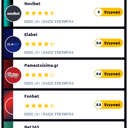
Novibet
☆☆☆☆☆
★★★★★
9
Εγγραφή
ΕΕΕΠ | 21+ | ΠΑΙΞΕ ΥΠΕΥΘΥΝΑ
Elabet
☆☆☆☆☆
★★★★★
8.8
Εγγραφή
ΕΕΕΠ | 21+ | ΠΑΙΞΕ ΥΠΕΥΘΥΝΑ
Pamestoixima.gr
☆☆☆☆☆
★★★★★
8.6
Εγγραφή
ΕΕΕΠ | 21+ | ΠΑΙΞΕ ΥΠΕΥΘΥΝΑ
Fonbet
☆☆☆☆☆
★★★★★
8.8
Εγγραφή
ΕΕΕΠ | 21+ | ΠΑΙΞΕ ΥΠΕΥΘΥΝΑ
Bet365