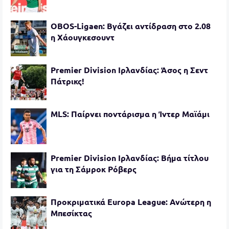
OBOS-Ligaen: Βγάζει αντίδραση στο 2.08
η Χάουγκεσουντ
Premier Division Ιρλανδίας: Άσος η Σεντ
Πάτρικς!
MLS: Παίρνει ποντάρισμα η Ίντερ Μαϊάμι
Premier Division Ιρλανδίας: Βήμα τίτλου
για τη Σάμροκ Ρόβερς
Προκριματικά Europa League: Ανώτερη η
Μπεσίκτας