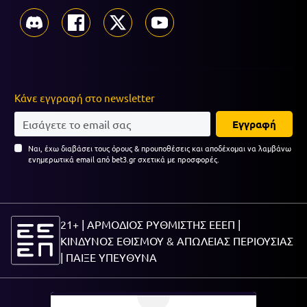
Κάνε εγγραφή στο newsletter
Εγγραφή
Ναι, έχω διαβάσει τους όρους & προυποθέσεις και αποδέχομαι να λαμβάνω
ενημερωτικά email από bet3.gr σχετικά με προσφορές.
21+ | ΑΡΜΟΔΙΟΣ ΡΥΘΜΙΣΤΗΣ ΕΕΕΠ |
ΚΙΝΔΥΝΟΣ ΕΘΙΣΜΟΥ & ΑΠΩΛΕΙΑΣ ΠΕΡΙΟΥΣΙΑΣ
|
ΠΑΙΞΕ ΥΠΕΥΘΥΝΑ