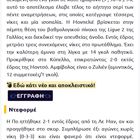
αυτό το αποτέλεσμα έλαβε τέλος το αήττητο σερί των
πέντε αναμετρήσεων, στις οποίες κατέγραψε τέσσερις
νίκες και μία ισοπαλία. Η Μονπελιέ βρίσκεται στην
πέμπτη θέση του βαθμολογικού πίνακα της Ligue 2 της
Γαλλίας και διεκδικεί την απευθείας άνοδο. Εντός έδρας
μετράει τρεις συνεχόμενες νίκες στο πρωτάθλημα. Έχει
την καλύτερη άμυνα στη λίγκα με 14 γκολ παθητικό.
Προκρίθηκε στο Κύπελλο, επικρατώντας 2-0 εκτός
έδρας της Μοντσό. Αμφίβολος είναι ο Ζυλιέν (αμυντικός,
12 συμμετοχές/1 γκολ).
💣 Εδώ κάτι νέο και αποκλειστικό!
👉
ΕΓΓΡΑΦΗ
👈
Ντεφορμέ
Η Πο ηττήθηκε 2-1 εντός έδρας από τη Λε Μαν, αν και
προηγήθηκε στο σκορ. Συμπλήρωσε έξι αγώνες χωρίς
νίκη (0-3-3) και είναι φανερό ότι είναι ντεφορμέ.