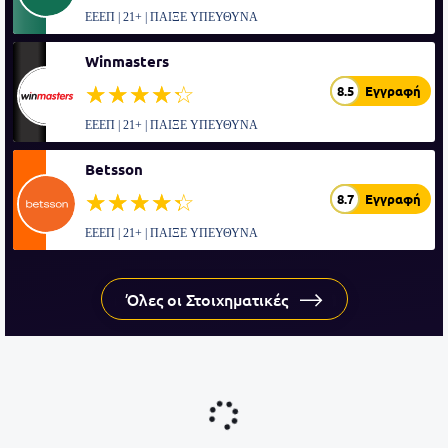
ΕΕΕΠ | 21+ | ΠΑΙΞΕ ΥΠΕΥΘΥΝΑ
Winmasters
☆☆☆☆☆
★★★★★
8.5
Εγγραφή
ΕΕΕΠ | 21+ | ΠΑΙΞΕ ΥΠΕΥΘΥΝΑ
Betsson
☆☆☆☆☆
★★★★★
8.7
Εγγραφή
ΕΕΕΠ | 21+ | ΠΑΙΞΕ ΥΠΕΥΘΥΝΑ
Όλες οι Στοιχηματικές