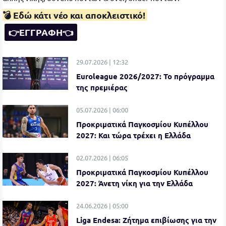
💣 Εδώ κάτι νέο και αποκλειστικό!
👉
ΕΓΓΡΑΦΗ
👈
29.07.2026 | 12:32
Euroleague 2026/2027: Το πρόγραμμα
της πρεμιέρας
05.07.2026 | 06:00
Προκριματικά Παγκοσμίου Κυπέλλου
2027: Και τώρα τρέχει η Ελλάδα
02.07.2026 | 06:05
Προκριματικά Παγκοσμίου Κυπέλλου
2027: Άνετη νίκη για την Ελλάδα
24.06.2026 | 05:00
Liga Endesa: Ζήτημα επιβίωσης για την