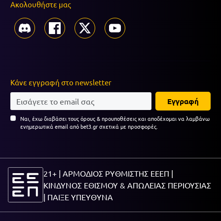
Ακολουθήστε μας
Κάνε εγγραφή στο newsletter
Εγγραφή
Ναι, έχω διαβάσει τους όρους & προυποθέσεις και αποδέχομαι να λαμβάνω
ενημερωτικά email από bet3.gr σχετικά με προσφορές.
21+ | ΑΡΜΟΔΙΟΣ ΡΥΘΜΙΣΤΗΣ ΕΕΕΠ |
ΚΙΝΔΥΝΟΣ ΕΘΙΣΜΟΥ & ΑΠΩΛΕΙΑΣ ΠΕΡΙΟΥΣΙΑΣ
|
ΠΑΙΞΕ ΥΠΕΥΘΥΝΑ