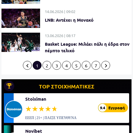
14.06.2026 | 09:02
LNB: Αντέχει η Μονακό
13.06.2026 | 08:17
Basket League: Μιλάει πάλι η έδρα στον
πέμπτο τελικό
1
2
3
4
5
6
7
TOP ΣΤΟΙΧΗΜΑΤΙΚΕΣ
Stoiximan
☆☆☆☆☆
★★★★★
9.4
Εγγραφή
ΕΕΕΠ | 21+ | ΠΑΙΞΕ ΥΠΕΥΘΥΝΑ
Novibet