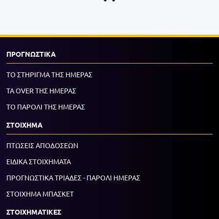
ΠΡΟΓΝΩΣΤΙΚΑ
ΤΟ ΣΤΗΡΙΓΜΑ ΤΗΣ ΗΜΕΡΑΣ
ΤΑ OVER ΤΗΣ ΗΜΕΡΑΣ
ΤΟ ΠΑΡΟΛΙ ΤΗΣ ΗΜΕΡΑΣ
ΣΤΟΙΧΗΜΑ
ΠΤΩΣΕΙΣ ΑΠΟΔΟΣΕΩΝ
ΕΙΔΙΚΑ ΣΤΟΙΧΗΜΑΤΑ
ΠΡΟΓΝΩΣΤΙΚΑ ΤΡΙΑΔΕΣ - ΠΑΡΟΛΙ ΗΜΕΡΑΣ
ΣΤΟΙΧΗΜΑ ΜΠΑΣΚΕΤ
ΣΤΟΙΧΗΜΑΤΙΚΕΣ