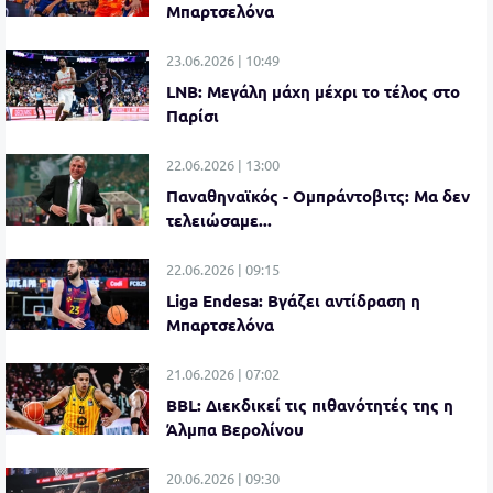
Μπαρτσελόνα
23.06.2026 | 10:49
LNB: Μεγάλη μάχη μέχρι το τέλος στο
Παρίσι
22.06.2026 | 13:00
Παναθηναϊκός - Ομπράντοβιτς: Μα δεν
τελειώσαμε...
22.06.2026 | 09:15
Liga Endesa: Βγάζει αντίδραση η
Μπαρτσελόνα
21.06.2026 | 07:02
BBL: Διεκδικεί τις πιθανότητές της η
Άλμπα Βερολίνου
20.06.2026 | 09:30