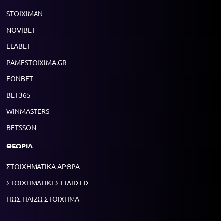
STOIXIMAN
NOVIBET
ELABET
PAMESTOIXIMA.GR
FONBET
BET365
WINMASTERS
BETSSON
ΘΕΩΡΙΑ
ΣΤΟΙΧΗΜΑΤΙΚΑ ΑΡΘΡΑ
ΣΤΟΙΧΗΜΑΤΙΚΕΣ ΕΙΔΗΣΕΙΣ
ΠΩΣ ΠΑΙΖΩ ΣΤΟΙΧΗΜΑ