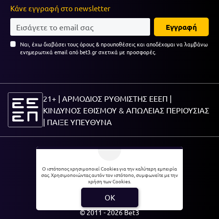
Κάνε εγγραφή στο newsletter
Εγγραφή
Ναι, έχω διαβάσει τους όρους & προυποθέσεις και αποδέχομαι να λαμβάνω
ενημερωτικά email από bet3.gr σχετικά με προσφορές.
21+ | ΑΡΜΟΔΙΟΣ ΡΥΘΜΙΣΤΗΣ ΕΕΕΠ |
ΚΙΝΔΥΝΟΣ ΕΘΙΣΜΟΥ & ΑΠΩΛΕΙΑΣ ΠΕΡΙΟΥΣΙΑΣ
|
ΠΑΙΞΕ ΥΠΕΥΘΥΝΑ
21+
Ο ιστότοπος χρησιμοποιεί Cookies για την καλύτερη εμπειρία
σας. Χρησιμοποιώντας αυτόν τον ιστότοπο, συμφωνείτε με την
χρήση των Cookies.
Πολιτική Απορρήτου |
Θέσεις εργασίας
OK
© 2011 - 2026 Bet3