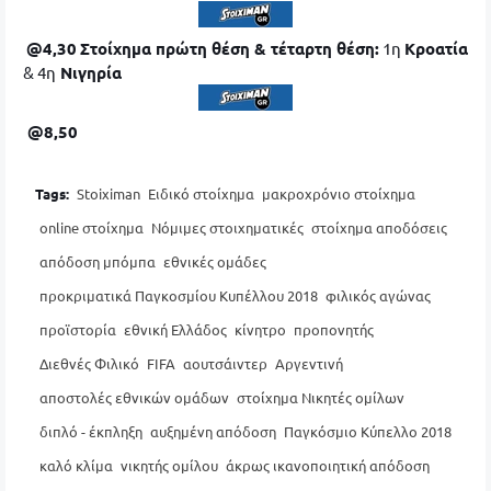
@4,30
Στοίχημα πρώτη θέση & τέταρτη θέση:
1η
Κροατία
& 4η
Νιγηρία
@8,50
Tags:
Stoiximan
Ειδικό στοίχημα
μακροχρόνιο στοίχημα
online στοίχημα
Νόμιμες στοιχηματικές
στοίχημα αποδόσεις
απόδοση μπόμπα
εθνικές ομάδες
προκριματικά Παγκοσμίου Κυπέλλου 2018
φιλικός αγώνας
προϊστορία
εθνική Ελλάδος
κίνητρο
προπονητής
Διεθνές Φιλικό
FIFA
αουτσάιντερ
Αργεντινή
αποστολές εθνικών ομάδων
στοίχημα Νικητές ομίλων
διπλό - έκπληξη
αυξημένη απόδοση
Παγκόσμιο Κύπελλο 2018
καλό κλίμα
νικητής ομίλου
άκρως ικανοποιητική απόδοση