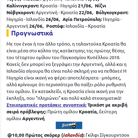
Καλίνινγκραντ:
Κροατία - Νιγηρία
21/06, Νίζνι
Νόβγκοροντ:
Αργεντινή - Κροατία
22/06, Βόλγκογκραντ:
Νιγηρία - Ισλανδία
26/06, Αγία Πετρούπολη:
Νιγηρία -
Αργεντινή
26/06, Ροστόφ:
Ισλανδία – Κροατία
Προγνωστικά
Με τον έναν ή τον άλλο τρόπο, η ταλαντούχα Κροατία θα
είναι μέσα στο κόλπο της κατάκτησης της πρώτης θέσης
του τέταρτου ομίλου του Παγκοσμίου Κυπέλλου 2018.
Κανείς δεν μπορεί να ξεγράψει την Αργεντινή, αλλά και η
Ισλανδία σίγουρα θα είναι πολύ σκληρή για να πεθάνει! Η
Νιγηρία είναι ικανή να φέρει αποτελέσματα - μπόμπες,
αλλά κρίνουμε ότι περισσότερο θα παίξει ρόλο ρυθμιστή
του ομίλου. Εν κατακλείδι, η Κροατία είναι ικανή για την
έκπληξη, που "πληρώνει" και πολύ καλά στοιχηματικά!
Στοιχηματικές προτάσεις συνοπτικά:
Τρικάστ με ακριβή
σειρά πρόβλεψης:
Πρώτη ομίλου
Κροατία,
δεύτερη
ομίλου
Αργεντινή
@10,00
Πρώτος σκόρερ (
Ισλανδία
):
Γκίλφι Σίγκουρντσον