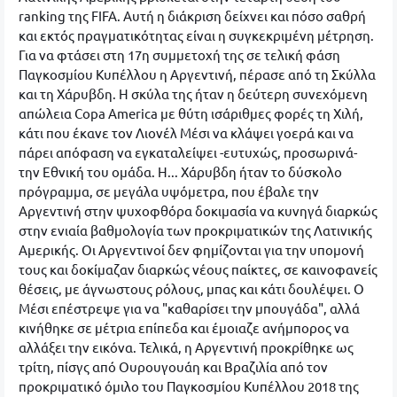
ranking της FIFA. Αυτή η διάκριση δείχνει και πόσο σαθρή
και εκτός πραγματικότητας είναι η συγκεκριμένη μέτρηση.
Για να φτάσει στη 17η συμμετοχή της σε τελική φάση
Παγκοσμίου Κυπέλλου η Αργεντινή, πέρασε από τη Σκύλλα
και τη Χάρυβδη. Η σκύλα της ήταν η δεύτερη συνεχόμενη
απώλεια Copa America με θύτη ισάριθμες φορές τη Χιλή,
κάτι που έκανε τον Λιονέλ Μέσι να κλάψει γοερά και να
πάρει απόφαση να εγκαταλείψει -ευτυχώς, προσωρινά-
την Εθνική του ομάδα. Η... Χάρυβδη ήταν το δύσκολο
πρόγραμμα, σε μεγάλα υψόμετρα, που έβαλε την
Αργεντινή στην ψυχοφθόρα δοκιμασία να κυνηγά διαρκώς
στην ενιαία βαθμολογία των προκριματικών της Λατινικής
Αμερικής. Οι Αργεντινοί δεν φημίζονται για την υπομονή
τους και δοκίμαζαν διαρκώς νέους παίκτες, σε καινοφανείς
θέσεις, με άγνωστους ρόλους, μπας και κάτι δουλέψει. Ο
Μέσι επέστρεψε για να "καθαρίσει την μπουγάδα", αλλά
κινήθηκε σε μέτρια επίπεδα και έμοιαζε ανήμπορος να
αλλάξει την εικόνα. Τελικά, η Αργεντινή προκρίθηκε ως
τρίτη, πίσγς από Ουρουγουάη και Βραζιλία από τον
προκριματικό όμιλο του Παγκοσμίου Κυπέλλου 2018 της