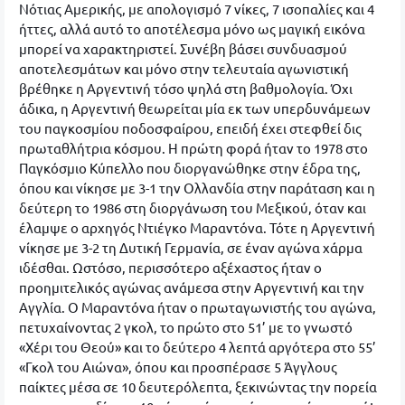
Νότιας Αμερικής, με απολογισμό 7 νίκες, 7 ισοπαλίες και 4
ήττες, αλλά αυτό το αποτέλεσμα μόνο ως μαγική εικόνα
μπορεί να χαρακτηριστεί. Συνέβη βάσει συνδυασμού
αποτελεσμάτων και μόνο στην τελευταία αγωνιστική
βρέθηκε η Αργεντινή τόσο ψηλά στη βαθμολογία. Όχι
άδικα, η Αργεντινή θεωρείται μία εκ των υπερδυνάμεων
του παγκοσμίου ποδοσφαίρου, επειδή έχει στεφθεί δις
πρωταθλήτρια κόσμου. Η πρώτη φορά ήταν το 1978 στο
Παγκόσμιο Κύπελλο που διοργανώθηκε στην έδρα της,
όπου και νίκησε με 3-1 την Ολλανδία στην παράταση και η
δεύτερη το 1986 στη διοργάνωση του Μεξικού, όταν και
έλαμψε ο αρχηγός Ντιέγκο Μαραντόνα. Τότε η Αργεντινή
νίκησε με 3-2 τη Δυτική Γερμανία, σε έναν αγώνα χάρμα
ιδέσθαι. Ωστόσο, περισσότερο αξέχαστος ήταν ο
προημιτελικός αγώνας ανάμεσα στην Αργεντινή και την
Αγγλία. Ο Μαραντόνα ήταν ο πρωταγωνιστής του αγώνα,
πετυχαίνοντας 2 γκολ, το πρώτο στο 51’ με το γνωστό
«Χέρι του Θεού» και το δεύτερο 4 λεπτά αργότερα στο 55’
«Γκολ του Αιώνα», όπου και προσπέρασε 5 Άγγλους
παίκτες μέσα σε 10 δευτερόλεπτα, ξεκινώντας την πορεία