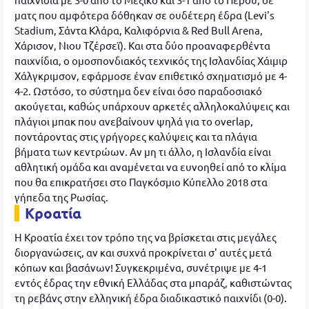
ματς που αμφότερα δόθηκαν σε ουδέτερη έδρα (Levi's
Stadium, Σάντα Κλάρα, Καλιφόρνια & Red Bull Arena,
Χάρισον, Νιου Τζέρσεϊ). Και στα δύο προαναφερθέντα
παιχνίδια, ο ομοσπονδιακός τεχνικός της Ισλανδίας Χάιμιρ
Χάλγκριμσον, εφάρμοσε έναν επιθετικό σχηματισμό με 4-
4-2. Ωστόσο, το σύστημα δεν είναι όσο παραδοσιακό
ακούγεται, καθώς υπάρχουν αρκετές αλληλοκαλύψεις και
πλάγιοι μπακ που ανεβαίνουν ψηλά για το overlap,
ποντάροντας στις γρήγορες καλύψεις και τα πλάγια
βήματα των κεντρώων. Αν μη τι άλλο, η Ισλανδία είναι
αθλητική ομάδα και αναμένεται να ευνοηθεί από το κλίμα
που θα επικρατήσει στο Παγκόσμιο Κύπελλο 2018 στα
γήπεδα της Ρωσίας.
Κροατία
Η Κροατία έχει τον τρόπο της να βρίσκεται στις μεγάλες
διοργανώσεις, αν και συχνά προκρίνεται σ' αυτές μετά
κόπων και βασάνων! Συγκεκριμένα, συνέτριψε με 4-1
εντός έδρας την εθνική Ελλάδας στα μπαράζ, καθιστώντας
τη ρεβάνς στην ελληνική έδρα διαδικαστικό παιχνίδι (0-0).