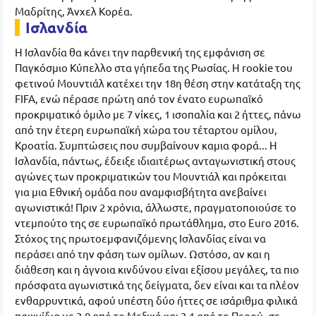
Μαδρίτης, Άνχελ Κορέα.
Ισλανδία
Η Ισλανδία θα κάνει την παρθενική της εμφάνιση σε
Παγκόσμιο Κύπελλο στα γήπεδα της Ρωσίας. Η rookie του
φετινού Μουντιάλ κατέχει την 18η θέση στην κατάταξη της
FIFA, ενώ πέρασε πρώτη από τον ένατο ευρωπαϊκό
προκριματικό όμιλο με 7 νίκες, 1 ισοπαλία και 2 ήττες, πάνω
από την έτερη ευρωπαϊκή χώρα του τέταρτου ομίλου,
Κροατία. Συμπτώσεις που συμβαίνουν καμια φορά... Η
Ισλανδία, πάντως, έδειξε ιδιαιτέρως ανταγωνιστική στους
αγώνες των προκριματικών του Μουντιάλ και πρόκειται
για μια Εθνική ομάδα που αναμφισβήτητα ανεβαίνει
αγωνιστικά! Πριν 2 χρόνια, άλλωστε, πραγματοποιούσε το
ντεμπούτο της σε ευρωπαϊκό πρωτάθλημα, στο Euro 2016.
Στόχος της πρωτοεμφανιζόμενης Ισλανδίας είναι να
περάσει από την φάση των ομίλων. Ωστόσο, αν και η
διάθεση και η άγνοια κινδύνου είναι εξίσου μεγάλες, τα πιο
πρόσφατα αγωνιστικά της δείγματα, δεν είναι και τα πλέον
ενθαρρυντικά, αφού υπέστη δύο ήττες σε ισάριθμα φιλικά
παιχνίδια με 3-0 από το Μεξικό και 3-1 από το Περού, σε