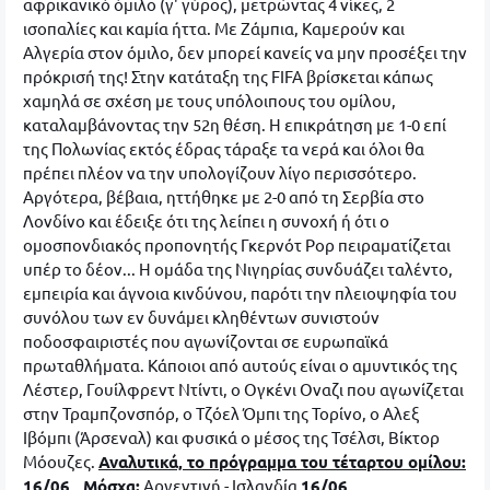
αφρικανικό όμιλο (γ' γύρος), μετρώντας 4 νίκες, 2
ισοπαλίες και καμία ήττα. Με Ζάμπια, Καμερούν και
Αλγερία στον όμιλο, δεν μπορεί κανείς να μην προσέξει την
πρόκρισή της! Στην κατάταξη της FIFA βρίσκεται κάπως
χαμηλά σε σχέση με τους υπόλοιπους του ομίλου,
καταλαμβάνοντας την 52η θέση. Η επικράτηση με 1-0 επί
της Πολωνίας εκτός έδρας τάραξε τα νερά και όλοι θα
πρέπει πλέον να την υπολογίζουν λίγο περισσότερο.
Αργότερα, βέβαια, ηττήθηκε με 2-0 από τη Σερβία στο
Λονδίνο και έδειξε ότι της λείπει η συνοχή ή ότι ο
ομοσπονδιακός προπονητής Γκερνότ Ρορ πειραματίζεται
υπέρ το δέον... Η ομάδα της Νιγηρίας συνδυάζει ταλέντο,
εμπειρία και άγνοια κινδύνου, παρότι την πλειοψηφία του
συνόλου των εν δυνάμει κληθέντων συνιστούν
ποδοσφαιριστές που αγωνίζονται σε ευρωπαϊκά
πρωταθλήματα. Κάποιοι από αυτούς είναι ο αμυντικός της
Λέστερ, Γουίλφρεντ Ντίντι, ο Ογκένι Οναζι που αγωνίζεται
στην Τραμπζονσπόρ, ο Τζόελ Όμπι της Τορίνο, ο Αλεξ
Ιβόμπι (Άρσεναλ) και φυσικά ο μέσος της Τσέλσι, Βίκτορ
Μόουζες.
Αναλυτικά, το πρόγραμμα του τέταρτου ομίλου:
16/06, Μόσχα:
Αργεντινή - Ισλανδία
16/06,