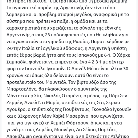
του προς τα δίχτυα 10 μέτρα πίσω από τη μεσαία γραμμή!
Το αγωνιστικό παρόν της Αργεντινής δεν είναι τόσο
λαμπερό και οι προβληματισμοί μεγάλοι, αναφορικά με το
σύστημα που πρέπει να παίξει η ομάδα και με τα
χαρακτηριστικά που χρειάζεται το σύνολο της εθνικής
Αργεντινής στους 23 ποδοσφαιριστές που θα κληθούν για
να αγωνιστούν στα γήπεδα της Ρωσίας. Παρότι κέρδισε με
2-0 την Ιταλία επί αγγλικού εδάφους, η Αργεντινή υπέστη
εκτός έδρας βαριά ήττα από τους Ισπανούς με 6-1. Ο Χόρχε
Σαμπαόλι, φαίνεται να επιμένει σε ένα 4-2-3-1 με σέντερ
φορ τον Γκονσάλο Ιγκουαΐν. Ο Λιονέλ Μέσι είναι πλέον 30
χρονών και όπως όλα δείχνουν, αυτό θα είναι το
προτελευταίο του Μουντιάλ. Τον βιρτουόζο άσο της
Μπαρτσελόνα θα πλαισιώσουν ο αμυντικός της
Μάντσεστερ Σίτι, Νικολάς Οταμέντι, ο μέσος της Πάρι Σεν
Ζερμέν, Άνχελ Ντι Μαρία, ο επιθετικός της Σίτι, Σέρχιο
Αγουέρο, ο επιθετικός της Γιουβέντους, Γκονσάλο Ιγκουαΐν
και ο 33χρονος πλέον Χαβιέ Μασεράνο, που αγωνίζεται
-πια- για την κινεζική Χεμπέι Φόρτσουν, όπως και η νέα
γενιά με τους Λαμέλα, Μπανέγα, Λο Σέλσο, Παρέδες.
Αποκάλυψη αναμένεται να είναι ο επιθετικός της Ατλέτικο