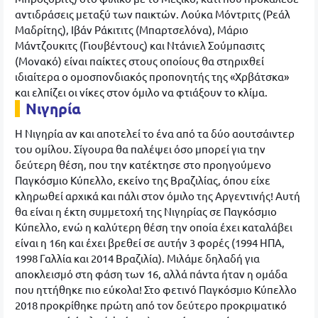
αντιδράσεις μεταξύ των παικτών. Λούκα Μόντριτς (Ρεάλ
Μαδρίτης), Ιβάν Ράκιτιτς (Μπαρτσελόνα), Μάριο
Μάντζουκιτς (Γιουβέντους) και Ντάνιελ Σούμπασιτς
(Μονακό) είναι παίκτες στους οποίους θα στηριχθεί
ιδιαίτερα ο ομοσπονδιακός προπονητής της «Χρβάτσκα»
και ελπίζει οι νίκες στον όμιλο να φτιάξουν το κλίμα.
Νιγηρία
Η Νιγηρία αν και αποτελεί το ένα από τα δύο αουτσάιντερ
του ομίλου. Σίγουρα θα παλέψει όσο μπορεί για την
δεύτερη θέση, που την κατέκτησε στο προηγούμενο
Παγκόσμιο Κύπελλο, εκείνο της Βραζιλίας, όπου είχε
κληρωθεί αρχικά και πάλι στον όμιλο της Αργεντινής! Αυτή
θα είναι η έκτη συμμετοχή της Νιγηρίας σε Παγκόσμιο
Κύπελλο, ενώ η καλύτερη θέση την οποία έχει καταλάβει
είναι η 16η και έχει βρεθεί σε αυτήν 3 φορές (1994 ΗΠΑ,
1998 Γαλλία και 2014 Βραζιλία). Μιλάμε δηλαδή για
αποκλεισμό στη φάση των 16, αλλά πάντα ήταν η ομάδα
που ηττήθηκε πιο εύκολα! Στο φετινό Παγκόσμιο Κύπελλο
2018 προκρίθηκε πρώτη από τον δεύτερο προκριματικό