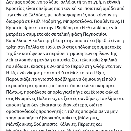
Δεν μας αρέσει να το λέμε, αλλά αυτή τη στιγμή, η εθνική
Κροατίας είναι απείρως πιο τεχνική και ποιοτική ομάδα από
την εθνική Ελλάδος, με ποδοσφαιριστές που κάνουν τη
διαφορά σε Ρεάλ Μαδρίτης, Μπαρτσελόνα, Γιουβέντους. Η
Κροατία βρίσκεται στην 15η θέση του FIFA ranking, ενώ
μετράει 5 συμμετοχές σε τελική φάση Παγκοσμίου
Κυπέλλου. Η καλύτερη θέση στην οποία έχει βρεθεί είναι η
τρίτη στη Γαλλία το 1998, ενώ στις υπόλοιπες συμμετοχές
της δεν κατάφερε να περάσει τη φάση των ομίλων. Της
λείπει λοιπόν η μεγάλη επιτυχία. Στα τελευταία 2 φιλικά
που έδωσε, έχασε με 2-0 από το Περού στη Φλόριντα των
ΗΠΑ, ενώ νίκησε με σκορ 1-0 το Μεξικό στο Τέξας.
Παρουσιάζει το γνωστό πρόβλημα να δημιουργεί πολύ
περισσότερες φάσεις απ' αυτές όπου τελικά σκοράρει.
Πάντως, προκάλεσε απορία γιατί πήγε και έδωσε φιλικά
στις Ηνωμένες Πολιτείες, σε ζεστές συνθήκες. Το κλίμα στο
αποδυτήρια δεν είναι και το ιδανικότερο, διότι ο
ομοσπονδιακός προπονητής Ντάλιτς αποφάσισε να μην
χρησιμοποιήσει 6 βασικούς παίκτες (Μόντριτς,
Μάντζουκιτς, Σούμπασιτς, Κάλινιτς, Πέρισιτς και
Μπρόζοβιτς) στο φιλικό με το Μεξικό, κάτι που προκάλεσε