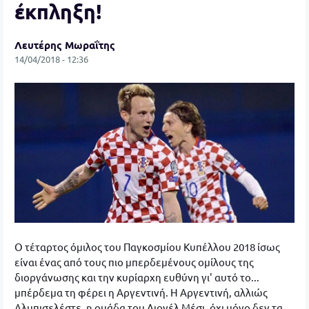
έκπληξη!
Λευτέρης Μωραΐτης
14/04/2018 - 12:36
Ο τέταρτος όμιλος του Παγκοσμίου Κυπέλλου 2018 ίσως
είναι ένας από τους πιο μπερδεμένους ομίλους της
διοργάνωσης και την κυρίαρχη ευθύνη γι' αυτό το...
μπέρδεμα τη φέρει η Αργεντινή. Η Αργεντινή, αλλιώς
Αλμπισελέστε, η ομάδα του Λιονέλ Μέσι, όχι μόνο δεν τα