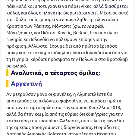
πάει καλά και αποτυγχάνει να πάρει νίκες, αλλά
διασύρεται
κιόλας και όλος ο πλανήτης διερωτάται γιατί.
Μέσα σε αυτό
το... θολό τοπίο, μπορεί να επωφεληθεί η ταλαντούχα
Κροατία των Ράκιτιτς, Μόντριτς (
φωτογραφία
),
Μάντζουκιτς και Πιάτσα. Κανείς, βέβαια, δεν αποκλείει
Νιγηρία και Ισλανδία να παλέψουν επίσης για την
πρόκριση. Άλλωστε, έχουμε δει από πρώτο χέρι πόσο
μαχητικοί και σκληροτράχηλοι είναι οι Ισλανδοί και όσο για
τη Νιγηρία, κέρδισε πρόσφατα την Πολωνία στο Βρότσλαβ
σε φιλικό.
Αναλυτικά, ο τέταρτος όμιλος:
Αργεντινή
Αν μετρούσαν μόνο οι φανέλες, η Αλμπισελέστε θα
αποτελούσε το ακλόνητο φαβορί για να περάσει πρώτη
από τον τέταρτο όμιλο του Παγκοσμίου Κυπέλλου 2018,
αλλά θα ήταν και μία από τις κύριες διεκδικήτριες για την
κατάκτηση του τροπαίου. Άλλωστε, αποτελεί τη φιναλίστ
της αμέσως προηγούμενης διοργάνωσης. Η ομάδα της
Λατινικής Αμερικής βρίσκεται στην τέταρτη θέση του