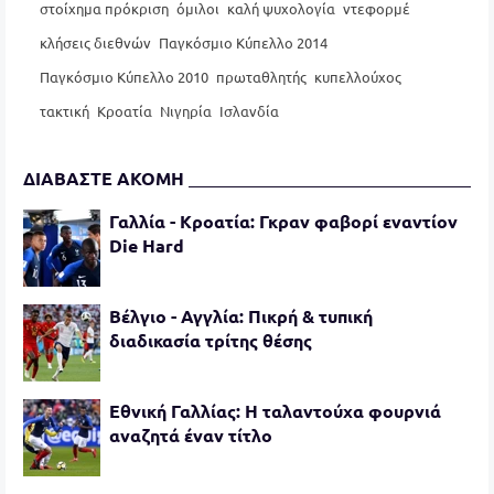
στοίχημα πρόκριση
όμιλοι
καλή ψυχολογία
ντεφορμέ
κλήσεις διεθνών
Παγκόσμιο Κύπελλο 2014
Παγκόσμιο Κύπελλο 2010
πρωταθλητής
κυπελλούχος
τακτική
Κροατία
Νιγηρία
Ισλανδία
ΔΙΑΒΑΣΤΕ ΑΚΟΜΗ
Γαλλία - Κροατία: Γκραν φαβορί εναντίον
Die Hard
Βέλγιο - Αγγλία: Πικρή & τυπική
διαδικασία τρίτης θέσης
Εθνική Γαλλίας: Η ταλαντούχα φουρνιά
αναζητά έναν τίτλο