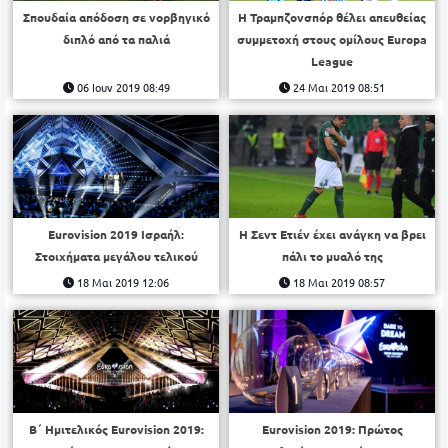
Σπουδαία απόδοση σε νορβηγικό
Η Τραμπζονσπόρ θέλει απευθείας
διπλό από τα παλιά
συμμετοχή στους ομίλους Europa
League
06 Ιουν 2019 08:49
24 Μαι 2019 08:51
Eurovision 2019 Ισραήλ:
Η Σεντ Ετιέν έχει ανάγκη να βρει
Στοιχήματα μεγάλου τελικού
πάλι το μυαλό της
18 Μαι 2019 12:06
18 Μαι 2019 08:57
Β΄ Ημιτελικός Eurovision 2019:
Eurovision 2019: Πρώτος