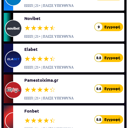
ΕΕΕΠ | 21+ | ΠΑΙΞΕ ΥΠΕΥΘΥΝΑ
Novibet
☆☆☆☆☆
★★★★★
9
Εγγραφή
ΕΕΕΠ | 21+ | ΠΑΙΞΕ ΥΠΕΥΘΥΝΑ
Elabet
☆☆☆☆☆
★★★★★
8.8
Εγγραφή
ΕΕΕΠ | 21+ | ΠΑΙΞΕ ΥΠΕΥΘΥΝΑ
Pamestoixima.gr
☆☆☆☆☆
★★★★★
8.6
Εγγραφή
ΕΕΕΠ | 21+ | ΠΑΙΞΕ ΥΠΕΥΘΥΝΑ
Fonbet
☆☆☆☆☆
★★★★★
8.8
Εγγραφή