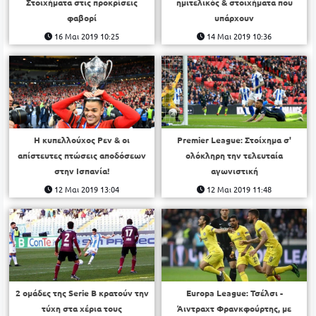
Στοιχήματα στις προκρίσεις
ημιτελικός & στοιχήματα που
φαβορί
υπάρχουν
16 Μαι 2019 10:25
14 Μαι 2019 10:36
Η κυπελλούχος Ρεν & οι
Premier League: Στοίχημα σ'
απίστευτες πτώσεις αποδόσεων
ολόκληρη την τελευταία
στην Ισπανία!
αγωνιστική
12 Μαι 2019 13:04
12 Μαι 2019 11:48
2 ομάδες της Serie B κρατούν την
Europa League: Τσέλσι -
τύχη στα χέρια τους
Άιντραχτ Φρανκφούρτης, με